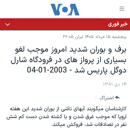
ینکهای
ابل
سترسی
خبر فوری
خانه
هش
پنجشنبه ۱۵ مرداد ۱۴۰۵ ایران ۲۲:۰۵
نسخه سبک وب‌سایت
ه
برف و بوران شديد امروز موجب لغو
حتوای
موضوع ها
بسياری از پرواز های در فرودگاه شارل
صلی
برنامه های تلویزیونی
ایران
هش
دوگل پاريس شد - 2003-01-04
جدول برنامه ها
ه
آمریکا
فحه
صفحه‌های ویژه
۱۴ دی ۱۳۸۱
جهان
صلی
فرکانس‌های صدای آمریکا
ورزشی
جام جهانی ۲۰۲۶
هش
اشتراک
پخش رادیویی
ه
گزیده‌ها
عملیات خشم حماسی
کارشناسان ميگويند آبهای ناشی از بوران شديد اين هفته
ستجو
۲۵۰سالگی آمریکا
ویژه برنامه‌ها
اروپا که موجب غرق شدن و يا کشته شدن دست کم شش
یادگیری زبان انگلیسی
نفر در تصادفات شد، فروکش ميکند.
ویدیوها
بایگانی برنامه‌های تلویزیونی