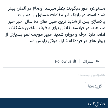
دنبال کنید
مستندها
فرهنگ و زندگی
مسئولان امور ميگويند بنظر ميرسد اوضاع در آلمان بهتر
حقوق شهروندی
انتخابات ریاست جمهوری آمریکا ۲۰۲۴
شده است. در بلژيک نيز مقامات مسئول از عمليات
پاکسازی پس از شديد ترين سيل های ده سال اخير خبر
اقتصادی
حمله جمهوری اسلامی به اسرائیل
ميدهند. در فرانسه، تلاش برای برطرف ساختن مشکلات
رمز مهسا
علم و فناوری
ادامه دارد. برف و بوران شديد امروز موجب لغو بسياری از
زبانهای مختلف
اسرائیل در جنگ
ورزش زنان در ایران
پرواز های در فرودگاه شارل دوگل پاريس شد
گالری عکس
اعتراضات زن، زندگی، آزادی
آرشیو پخش زنده
مجموعه مستندهای دادخواهی
اشتراک
Follow us
تریبونال مردمی آبان ۹۸
دادگاه حمید نوری
همچنبن ببینید:
چهل سال گروگان‌گیری
گزيده‌ها
قانون شفافیت دارائی کادر رهبری ایران
اعتراضات مردمی آبان ۹۸
دنبال کنید