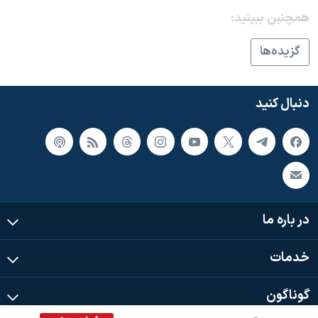
اسرائیل در جنگ
همچنبن ببینید:
نرگس محمدی برنده جایزه نوبل صلح
گزيده‌ها
همایش محافظه‌کاران آمریکا «سی‌پک»
صفحه‌های ویژه
دنبال کنید
سفر پرزیدنت ترامپ به چین
در باره ما
خدمات
گوناگون