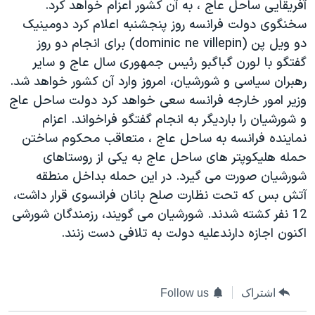
آفريقايی ساحل عاج ، به آن کشور اعزام خواهد کرد.
دنبال کنید
مستندها
فرهنگ و زندگی
سخنگوی دولت فرانسه روز پنجشنبه اعلام کرد دومينيک
حقوق شهروندی
انتخابات ریاست جمهوری آمریکا ۲۰۲۴
دو ويل پن (dominic ne villepin) برای انجام دو روز
گفتگو با لورن گباگبو رئيس جمهوری سال عاج و ساير
اقتصادی
حمله جمهوری اسلامی به اسرائیل
رهبران سياسی و شورشيان، امروز وارد آن کشور خواهد شد.
رمز مهسا
علم و فناوری
وزير امور خارجه فرانسه سعی خواهد کرد دولت ساحل عاج
زبانهای مختلف
اسرائیل در جنگ
ورزش زنان در ایران
و شورشيان را بارديگر به انجام گفتگو فراخواند. اعزام
نماينده فرانسه به ساحل عاج ، متعاقب محکوم ساختن
گالری عکس
اعتراضات زن، زندگی، آزادی
حمله هليکوپتر های ساحل عاج به يکی از روستاهای
آرشیو پخش زنده
مجموعه مستندهای دادخواهی
شورشيان صورت می گيرد. در اين حمله بداخل منطقه
تریبونال مردمی آبان ۹۸
آتش بس که تحت نظارت صلح بانان فرانسوی قرار داشت،
12 نفر کشته شدند. شورشيان می گويند، رزمندگان شورشی
دادگاه حمید نوری
اکنون اجازه دارندعليه دولت به تلافی دست زنند.
چهل سال گروگان‌گیری
قانون شفافیت دارائی کادر رهبری ایران
اعتراضات مردمی آبان ۹۸
اشتراک
Follow us