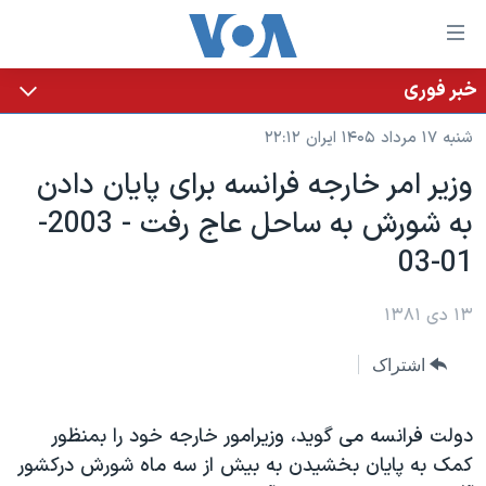
ینکهای
ابل
سترسی
خبر فوری
خانه
هش
شنبه ۱۷ مرداد ۱۴۰۵ ایران ۲۲:۱۲
نسخه سبک وب‌سایت
ه
وزير امر خارجه فرانسه برای پايان دادن
حتوای
موضوع ها
به شورش به ساحل عاج رفت - 2003-
صلی
برنامه های تلویزیونی
ایران
هش
01-03
جدول برنامه ها
ه
آمریکا
فحه
صفحه‌های ویژه
۱۳ دی ۱۳۸۱
جهان
صلی
فرکانس‌های صدای آمریکا
ورزشی
جام جهانی ۲۰۲۶
هش
اشتراک
پخش رادیویی
ه
گزیده‌ها
عملیات خشم حماسی
ستجو
۲۵۰سالگی آمریکا
ویژه برنامه‌ها
دولت فرانسه می گويد، وزيرامور خارجه خود را بمنظور
یادگیری زبان انگلیسی
کمک به پايان بخشيدن به بيش از سه ماه شورش درکشور
ویدیوها
بایگانی برنامه‌های تلویزیونی