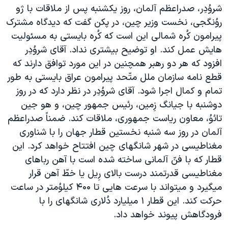
شروُدِر، صدراعظم آلمان، روز يکشنبه پس از ملاقات با ژو
دنبال کنید
مستندها
فرهنگ و زندگی
روُنگجی، نخست وزير چين، در پکن گفت که ديدگاه مشترک
حقوق شهروندی
انتخابات ریاست جمهوری آمریکا ۲۰۲۴
پيرامون کُره شمالی اين است که کُره بايستی به مسئوليت
اقتصادی
حمله جمهوری اسلامی به اسرائیل
هايش عمل کند. او توضيح بيشتری نداد. آقای شروُدِر
افزود که هر دو رهبر همچنين در اين مورد توافق دارند که
رمز مهسا
علم و فناوری
قطع نامه سازمان ملل متّحد پيرامون عراق بايستی به طور
زبانهای مختلف
اسرائیل در جنگ
ورزش زنان در ایران
تمام و کمال اجرا شود. آقای شروُدِر در نظر دارد که در روز
گالری عکس
اعتراضات زن، زندگی، آزادی
دوشنبه با جيانگ زِمين، رئيس جمهور چين، و هو جين
تائوُ، معاون رياست جمهوری، ملاقات کند. ضمناً صدراعظم
آرشیو پخش زنده
مجموعه مستندهای دادخواهی
آلمان در روز سه شنبه نخستين قطار جهان را با شناوری
تریبونال مردمی آبان ۹۸
مغناطيسی در شهر شانگهای چين افتتاح خواهد کرد. اين
دادگاه حمید نوری
قطار که با فنّ آلمانی ساخته شده است با آهن رباهای
مغناطيسی قدرتمند درست بالای رِيل يا خطّ آهن قرار
چهل سال گروگان‌گیری
ميگيرد و ميتواند با سرعت هايی تا ۴۰۰ کيلوُمتر در ساعت
قانون شفافیت دارائی کادر رهبری ایران
حرکت کند. اين قطار ۱ ميليارد دُلاری شانگهای را با
اعتراضات مردمی آبان ۹۸
فرودگاهش پيوند خواهد داد.