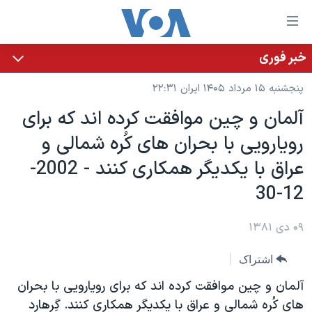
ینکهای
ابل
سترسی
خبر فوری
خانه
هش
پنجشنبه ۱۵ مرداد ۱۴۰۵ ایران ۲۲:۳۱
نسخه سبک وب‌سایت
ه
آلمان و چين موافقت کرده اند که برای
حتوای
موضوع ها
رويارويی با بحران های کُره شمالی و
صلی
برنامه های تلویزیونی
ایران
هش
عراق با يکديگر همکاری کنند - 2002-
جدول برنامه ها
ه
آمریکا
12-30
فحه
صفحه‌های ویژه
جهان
صلی
فرکانس‌های صدای آمریکا
۰۹ دی ۱۳۸۱
ورزشی
جام جهانی ۲۰۲۶
هش
پخش رادیویی
ه
گزیده‌ها
عملیات خشم حماسی
اشتراک
ستجو
۲۵۰سالگی آمریکا
ویژه برنامه‌ها
آلمان و چين موافقت کرده اند که برای رويارويی با بحران
یادگیری زبان انگلیسی
ویدیوها
بایگانی برنامه‌های تلویزیونی
های کُره شمالی و عراق با يکديگر همکاری کنند. گِرهارد