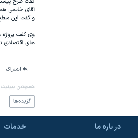
گفت طرح پيشنها
مستندها
فرهنگ و زندگی
حقوق شهروندی
انتخابات ریاست جمهوری آمریکا ۲۰۲۴
و گفت اين سطحِ 
اقتصادی
حمله جمهوری اسلامی به اسرائیل
وی گفت پروژه ه
رمز مهسا
علم و فناوری
های اقتصادی نو
اسرائیل در جنگ
ورزش زنان در ایران
گالری عکس
اعتراضات زن، زندگی، آزادی
آرشیو پخش زنده
مجموعه مستندهای دادخواهی
اشتراک
تریبونال مردمی آبان ۹۸
همچنبن ببینید:
دادگاه حمید نوری
گزيده‌ها
چهل سال گروگان‌گیری
قانون شفافیت دارائی کادر رهبری ایران
اعتراضات مردمی آبان ۹۸
در باره ما
خدمات
اسرائیل در جنگ