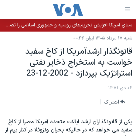
ینکهای
ابل
سترسی
سنای آمریکا افزایش تحریم‌های روسیه و جمهوری اسلامی را تصویب کرد؛ زلنسکی از این اقدام تشکر کرد
خانه
هش
شنبه ۱۷ مرداد ۱۴۰۵ ایران ۰۰:۴۶
نسخه سبک وب‌سایت
ه
قانونگذار ارشدآمريکا از کاخ سفيد
حتوای
موضوع ها
خواست به استخراج ذخاير نفتی
صلی
برنامه های تلویزیونی
ایران
هش
استراتژيک بپردازد - 2002-12-23
جدول برنامه ها
ه
آمریکا
فحه
صفحه‌های ویژه
۰۲ دی ۱۳۸۱
جهان
صلی
فرکانس‌های صدای آمریکا
ورزشی
جام جهانی ۲۰۲۶
هش
اشتراک
پخش رادیویی
ه
گزیده‌ها
عملیات خشم حماسی
ستجو
۲۵۰سالگی آمریکا
ویژه برنامه‌ها
يکی از قانونگذاران ارشد ايالات متحده آمريکا مصرا از کاخ
یادگیری زبان انگلیسی
سفيد می خواهد که در حاليکه بحران ونزوئلا در کنار بيم از
ویدیوها
بایگانی برنامه‌های تلویزیونی