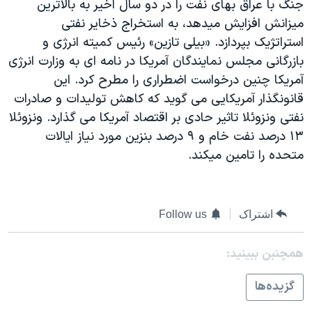
جنگ با عراق بهای نفت را در دو سال اخير به بالاترين
دنبال کنید
مستندها
فرهنگ و زندگی
ميزانش افزايش ميدهد، به استخراج ذخاير نفتی
حقوق شهروندی
انتخابات ریاست جمهوری آمریکا ۲۰۲۴
استراتژيک بپردازد. «بيلی تازين» رئيس کميته انرژی و
بازرگانی مجلس نمايندگان آمريکا در نامه ای به وزارت انرژی
اقتصادی
حمله جمهوری اسلامی به اسرائیل
آمريکا چنين درخواست اضطراری را مطرح کرد. اين
رمز مهسا
علم و فناوری
قانونگذار آمريکايی می گويد که کاهش توليدات و صادرات
زبانهای مختلف
اسرائیل در جنگ
ورزش زنان در ایران
نفتی ونزوئلا تاثير حادی بر اقتصاد آمريکا می گذارد. ونزوئلا
۱۳ درصد نفت خام و ۹ درصد بنزين مورد نياز ايالات
گالری عکس
اعتراضات زن، زندگی، آزادی
متحده را تامين ميکند.
آرشیو پخش زنده
مجموعه مستندهای دادخواهی
تریبونال مردمی آبان ۹۸
اشتراک
Follow us
دادگاه حمید نوری
چهل سال گروگان‌گیری
همچنبن ببینید:
قانون شفافیت دارائی کادر رهبری ایران
گزيده‌ها
اعتراضات مردمی آبان ۹۸