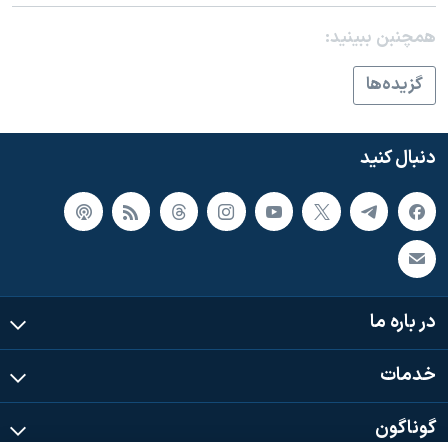
اسرائیل در جنگ
همچنبن ببینید:
نرگس محمدی برنده جایزه نوبل صلح
همایش محافظه‌کاران آمریکا «سی‌پک»
گزيده‌ها
صفحه‌های ویژه
سفر پرزیدنت ترامپ به چین
دنبال کنید
در باره ما
خدمات
گوناگون