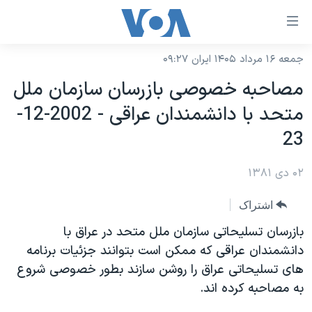
ینکهای
ابل
سترسی
جمعه ۱۶ مرداد ۱۴۰۵ ایران ۰۹:۲۷
خانه
هش
مصاحبه خصوصی بازرسان سازمان ملل
نسخه سبک وب‌سایت
ه
متحد با دانشمندان عراقی - 2002-12-
حتوای
موضوع ها
23
صلی
برنامه های تلویزیونی
ایران
هش
۰۲ دی ۱۳۸۱
جدول برنامه ها
ه
آمریکا
فحه
صفحه‌های ویژه
جهان
اشتراک
صلی
فرکانس‌های صدای آمریکا
ورزشی
جام جهانی ۲۰۲۶
بازرسان تسليحاتی سازمان ملل متحد در عراق با
هش
پخش رادیویی
دانشمندان عراقی که ممکن است بتوانند جزئيات برنامه
ه
گزیده‌ها
عملیات خشم حماسی
های تسليحاتی عراق را روشن سازند بطور خصوصی شروع
ستجو
۲۵۰سالگی آمریکا
ویژه برنامه‌ها
یادگیری زبان انگلیسی
به مصاحبه کرده اند.
ویدیوها
بایگانی برنامه‌های تلویزیونی