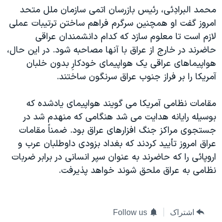
محمد البرادِئی، رئيس بازرسان اتمی سازمان ملل متحد
دنبال کنید
مستندها
فرهنگ و زندگی
امروز گفت او همچنين سرگرم فراهم ساختن ترتيبات عملی
حقوق شهروندی
انتخابات ریاست جمهوری آمریکا ۲۰۲۴
لازم است تا معلوم سازد که کدام دانشمندان عراقی
اقتصادی
حمله جمهوری اسلامی به اسرائیل
حاضرند در خارج از عراق با آنها مصاحبه شود. در اين حال،
هواپيماهای عراقی يک هواپيمای خودکارِ بدون خلبان
رمز مهسا
علم و فناوری
زبانهای مختلف
آمريکا را بر فراز جنوب عراق سرنگون ساختند.
اسرائیل در جنگ
ورزش زنان در ایران
گالری عکس
اعتراضات زن، زندگی، آزادی
مقامات نظامی آمريکا می گويند هواپيمای يادشده که
بوسيله رايانه هدايت می شد هنگامی که منهدم شد در
آرشیو پخش زنده
مجموعه مستندهای دادخواهی
جستجوی مراکز جنگ افزارهای عراق بود. ضمناً مقامات
تریبونال مردمی آبان ۹۸
عراق امروز تأييد کردند که بغداد بزودی داوطلبان عرب و
دادگاه حمید نوری
اروپائی را که حاضرند به عنوان سپر انسانی در برابر ضربات
نظامی به عراق ملحق شوند خواهد پذيرفت.
چهل سال گروگان‌گیری
قانون شفافیت دارائی کادر رهبری ایران
اعتراضات مردمی آبان ۹۸
اشتراک
Follow us