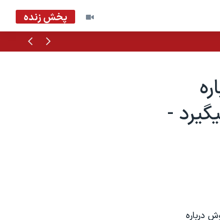
پخش زنده
قبلی
بعدی
ره
يرد -
وش درباره