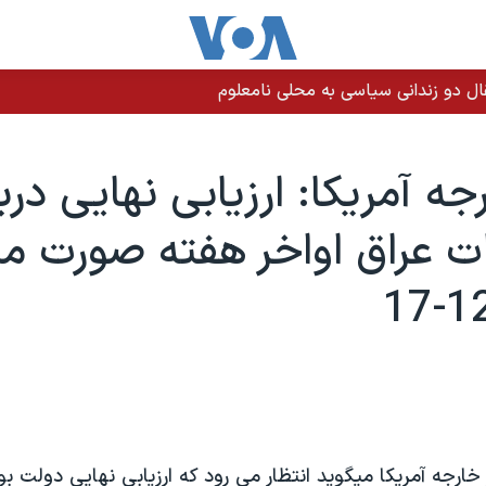
جه آمريکا: ارزيابی نهايی دربا
 عراق اواخر هفته صورت ميگ
 خارجه آمريکا ميگويد انتظار می رود که ارزيابی نهايی دولت ب