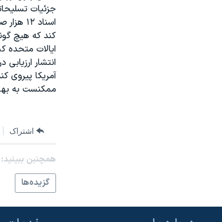
مستندها
فرهنگ و زندگی
جزئيات تسليحاتی
حقوق شهروندی
انتخابات ریاست جمهوری آمریکا ۲۰۲۴
اسناد ۱۲
کند که هيچ گون
اقتصادی
حمله جمهوری اسلامی به اسرائیل
ايالات متحده ک
رمز مهسا
علم و فناوری
انتشار ارزيابی 
اسرائیل در جنگ
ورزش زنان در ایران
آمريکا پيروی کن
ممکنست به بهای
گالری عکس
اعتراضات زن، زندگی، آزادی
آرشیو پخش زنده
مجموعه مستندهای دادخواهی
تریبونال مردمی آبان ۹۸
اشتراک
دادگاه حمید نوری
همچنبن ببینید:
چهل سال گروگان‌گیری
قانون شفافیت دارائی کادر رهبری ایران
گزيده‌ها
اعتراضات مردمی آبان ۹۸
اسرائیل در جنگ