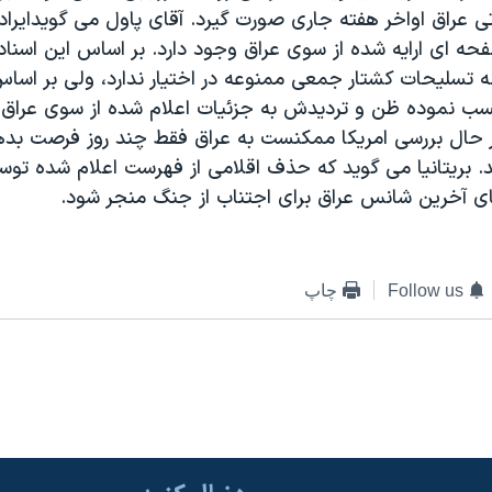
 عراق اواخر هفته جاری صورت گيرد. آقای پاول می گويدايرادا
 هزار صفحه ای ارايه شده از سوی عراق وجود دارد. بر اساس اين اسنا
ه تسليحات کشتار جمعی ممنوعه در اختيار ندارد، ولی بر اساس
سب نموده ظن و ترديدش به جزئيات اعلام شده از سوی عراق
در حال بررسی امريکا ممکنست به عراق فقط چند روز فرصت بدهد
د. بريتانيا می گويد که حذف اقلامی از فهرست اعلام شده توس
 آخرين شانس عراق برای اجتناب از جنگ منجر شود.
Follow us
چاپ