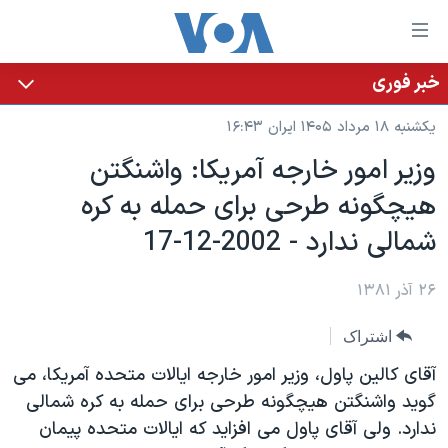
ینکهای
ابل
سترسی
خبر فوری
خانه
هش
یکشنبه ۱۸ مرداد ۱۴۰۵ ایران ۱۶:۴۳
نسخه سبک وب‌سایت
ه
وزير امور خارجه آمريکا: واشنگتن
حتوای
موضوع ها
هيچگونه طرحی برای حمله به کره
صلی
برنامه های تلویزیونی
ایران
هش
شمالی ندارد - 2002-12-17
جدول برنامه ها
ه
آمریکا
فحه
صفحه‌های ویژه
۲۶ آذر ۱۳۸۱
جهان
صلی
فرکانس‌های صدای آمریکا
ورزشی
جام جهانی ۲۰۲۶
هش
اشتراک
پخش رادیویی
ه
گزیده‌ها
عملیات خشم حماسی
آقای کالين پاول، وزير امور خارجه ايالات متحده آمريکا، می
ستجو
۲۵۰سالگی آمریکا
ویژه برنامه‌ها
گويد واشنگتن هيچگونه طرحی برای حمله به کره شمالی
یادگیری زبان انگلیسی
ندارد. ولی آقای پاول می افزايد که ايالات متحده پيمان
ویدیوها
بایگانی برنامه‌های تلویزیونی