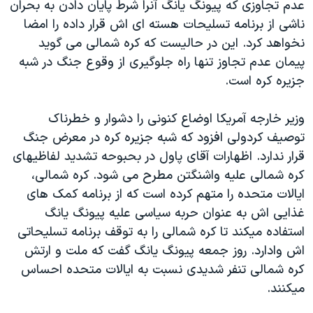
عدم تجاوزی که پيونگ يانگ آنرا شرط پايان دادن به بحران
دنبال کنید
مستندها
فرهنگ و زندگی
ناشی از برنامه تسليحات هسته ای اش قرار داده را امضا
حقوق شهروندی
انتخابات ریاست جمهوری آمریکا ۲۰۲۴
نخواهد کرد. اين در حاليست که کره شمالی می گويد
پيمان عدم تجاوز تنها راه جلوگيری از وقوع جنگ در شبه
اقتصادی
حمله جمهوری اسلامی به اسرائیل
جزيره کره است.
رمز مهسا
علم و فناوری
زبانهای مختلف
اسرائیل در جنگ
ورزش زنان در ایران
وزير خارجه آمريکا اوضاع کنونی را دشوار و خطرناک
توصيف کردولی افزود که شبه جزيره کره در معرض جنگ
گالری عکس
اعتراضات زن، زندگی، آزادی
قرار ندارد. اظهارات آقای پاول در بحبوحه تشديد لفاظيهای
آرشیو پخش زنده
مجموعه مستندهای دادخواهی
کره شمالی عليه واشنگتن مطرح می شود. کره شمالی،
تریبونال مردمی آبان ۹۸
ايالات متحده را متهم کرده است که از برنامه کمک های
غذايی اش به عنوان حربه سياسی عليه پيونگ يانگ
دادگاه حمید نوری
استفاده ميکند تا کره شمالی را به توقف برنامه تسليحاتی
چهل سال گروگان‌گیری
اش وادارد. روز جمعه پيونگ يانگ گفت که ملت و ارتش
قانون شفافیت دارائی کادر رهبری ایران
کره شمالی تنفر شديدی نسبت به ايالات متحده احساس
ميکنند.
اعتراضات مردمی آبان ۹۸