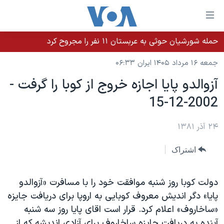
ینکهای
ابل
سترسی
حمله شورشیان حوثی به عربستان ۱۱ نفر را مجروح کرد
خانه
هش
جمعه ۱۶ مرداد ۱۴۰۵ ایران ۰۶:۳۳
نسخه سبک وب‌سایت
ه
آزوالدو پايا اجازه خروج از کوبا را گرفت -
حتوای
موضوع ها
2002-12-15
صلی
برنامه های تلویزیونی
ایران
هش
جدول برنامه ها
ه
۲۴ آذر ۱۳۸۱
آمریکا
فحه
صفحه‌های ویژه
جهان
اشتراک
صلی
فرکانس‌های صدای آمریکا
ورزشی
جام جهانی ۲۰۲۶
هش
پخش رادیویی
ه
گزیده‌ها
عملیات خشم حماسی
دولت کوبا روز شنبه موافقت خود را با مسافرت «آزوالدو
ستجو
پايا» دگر انديش معروف کوبايی به اروپا برای دريافت جايزه
۲۵۰سالگی آمریکا
ویژه برنامه‌ها
یادگیری زبان انگلیسی
«ساخاروف» اعلام کرد. قرار است اقای پايا روز سه شنبه
ویدیوها
بایگانی برنامه‌های تلویزیونی
آينده به دريافت جايزه ساخاروف برای آزادی انديشه که از