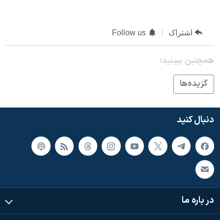
اسرائیل در جنگ
نرگس محمدی برنده جایزه نوبل صلح
اشتراک
Follow us
همایش محافظه‌کاران آمریکا «سی‌پک»
صفحه‌های ویژه
همچنبن ببینید:
سفر پرزیدنت ترامپ به چین
گزيده‌ها
دنبال کنید
در باره ما