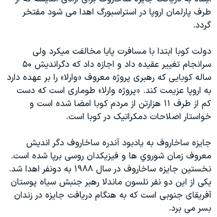
دنبال کنید
مستندها
فرهنگ و زندگی
طرف پارلمان اروپا در استراسبورگ اهدا می شود مفتخر
گردد.
حقوق شهروندی
انتخابات ریاست جمهوری آمریکا ۲۰۲۴
اقتصادی
حمله جمهوری اسلامی به اسرائیل
دولت کوبا ابتدا با مسافرت پايا مخالفت ميکرد ولی
رمز مهسا
علم و فناوری
سرانجام تغيير عقيده داد و اجازه داد که دگرانديش ۵۰
زبانهای مختلف
ساله کوبايی که رهبری پروژه معروف «وارلا» را بر عهده دارد
اسرائیل در جنگ
ورزش زنان در ایران
به اروپا عزيمت کند. «پروژه وارلا» طوماری است که دست
گالری عکس
اعتراضات زن، زندگی، آزادی
کم از طرف ۱۱ هزارتن از مردم کوبا امضا شده است و
آرشیو پخش زنده
مجموعه مستندهای دادخواهی
خواستار اصلاحات دمکراتيک در کوبا است.
تریبونال مردمی آبان ۹۸
جايزه ساخاروف به يادبود آندره ساخاروف دگر انديش
دادگاه حمید نوری
معروف زمان شوروي ها و فيزيکدان روسی برپا شده است.
چهل سال گروگان‌گیری
نخستين جايزه ساخاروف در سال ۱۹۸۸ به دونفر اهدا شد.
يکی از اين دو نفر نلسون ماندلا رهبر جنبش سياه پوستان
قانون شفافیت دارائی کادر رهبری ایران
آفريقای جنوبی است که به هنگام دريافت جايزه در زندان
اعتراضات مردمی آبان ۹۸
بسر می برد.