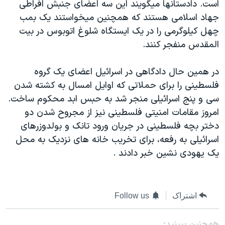
است. دادستانها ميگويند اين سه اعضای جنبش افراطی
دنبال کنید
مستندها
فرهنگ و زندگی
جهاد اسلامی هستند که همچنين ميخواستند يک بمب
حقوق شهروندی
انتخابات ریاست جمهوری آمریکا ۲۰۲۴
چهل کيلوگرمی را در يک ايستگاه شلوغ اتوبوس در بيت
المقدس منفجر کنند.
اقتصادی
حمله جمهوری اسلامی به اسرائیل
رمز مهسا
علم و فناوری
در همين حال دادگاهی در اسرائيل اعضای يک گروه
زبانهای مختلف
اسرائیل در جنگ
ورزش زنان در ایران
فلسطينی را برای حملاتی که اوايل امسال به کشته شدن
سی و پنج اسرائيلی منجر شد به حبس ابد محکوم ساخت.
گالری عکس
اعتراضات زن، زندگی، آزادی
امروز مقامات امنيتی فلسطينی نيز از مجروح شدن دو
آرشیو پخش زنده
مجموعه مستندهای دادخواهی
دختر بچه فلسطينی در جريان ورود تانک و بولدوزرهای
تریبونال مردمی آبان ۹۸
اسرائيلی به رفعه، برای تخريب خانه های نزديک به محل
يک يهودی نشين خبر دادند .
دادگاه حمید نوری
چهل سال گروگان‌گیری
قانون شفافیت دارائی کادر رهبری ایران
اشتراک
Follow us
اعتراضات مردمی آبان ۹۸
همچنبن ببینید: