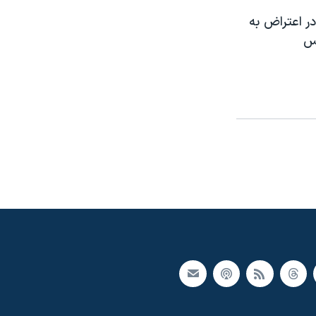
س در اعتراض به
لس