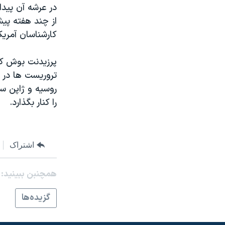
در عرشه آن پيدا
نرگس محمدی برنده جایزه نوبل صلح
از چند هفته پي
همایش محافظه‌کاران آمریکا «سی‌پک»
کارشناسان آمريک
صفحه‌های ویژه
پرزيدنت بوش کر
سفر پرزیدنت ترامپ به چین
تروريست ها در 
روسيه و ژاپن سر
را کنار بگذارد.
اشتراک
همچنبن ببینید:
گزيده‌ها