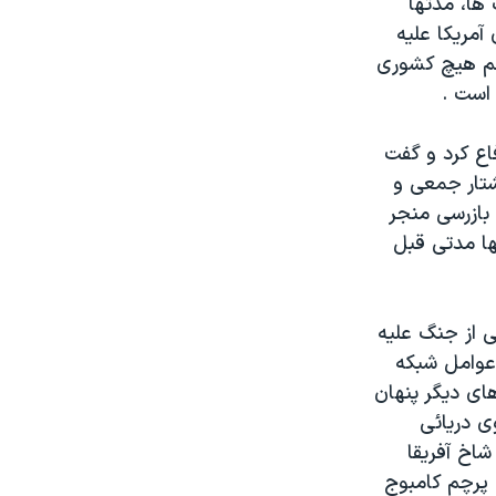
ها، مدتها
مريکا عليه
رچم هيچ کشوری
 است .
دفاع کرد و گفت
تار جمعی و
بازرسی منجر
ا مدتی قبل
 از جنگ عليه
 عوامل شبکه
ای ديگر پنهان
 دريائی
شاخ آفريقا
 پرچم کامبوج