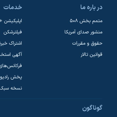
در باره ما
خدمات
متمم بخش ۵۰۸
اپلیکیشن +VOA
منشور صدای آمریکا
فیلترشکن
حقوق و مقررات
اشتراک خبرن
قوانین تالار
آگهی استخد
فرکانس‌های 
پخش رادیو
یادگیری زبان انگلیسی
نسخه سبک 
دنبال کنید
گوناگون