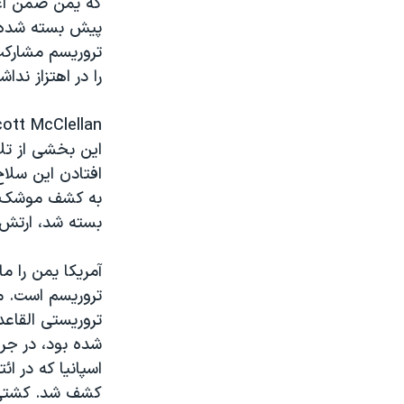
که يمن ضمن اعت
مستندها
فرهنگ و زندگی
پيش بسته شده ب
حقوق شهروندی
انتخابات ریاست جمهوری آمریکا ۲۰۲۴
تروريسم مشارکت
اقتصادی
حمله جمهوری اسلامی به اسرائیل
را در اهتزاز ند
رمز مهسا
علم و فناوری
اسرائیل در جنگ
ورزش زنان در ایران
اين بخشی از تل
گالری عکس
اعتراضات زن، زندگی، آزادی
افتادن اين سلا
به کشف موشک ها
آرشیو پخش زنده
مجموعه مستندهای دادخواهی
بسته شد، ارتش 
تریبونال مردمی آبان ۹۸
دادگاه حمید نوری
آمريکا يمن را 
تروريسم است. م
چهل سال گروگان‌گیری
تروريستی القاع
قانون شفافیت دارائی کادر رهبری ایران
شده بود، در ج
اعتراضات مردمی آبان ۹۸
اسپانيا که در ا
کشف شد. کشتی، 
اسرائیل در جنگ