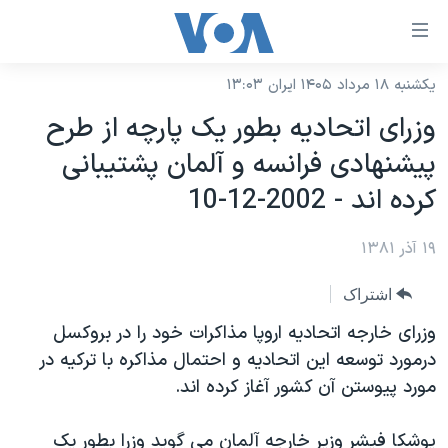
ینکهای
ابل
سترسی
یکشنبه ۱۸ مرداد ۱۴۰۵ ایران ۱۳:۰۳
خانه
هش
وزرای اتحاديه بطور يک پارچه از طرح
نسخه سبک وب‌سایت
ه
پيشنهادی فرانسه و آلمان پشتيبانی
حتوای
موضوع ها
کرده اند - 2002-12-10
صلی
برنامه های تلویزیونی
ایران
هش
۱۹ آذر ۱۳۸۱
جدول برنامه ها
ه
آمریکا
فحه
صفحه‌های ویژه
جهان
اشتراک
صلی
فرکانس‌های صدای آمریکا
ورزشی
جام جهانی ۲۰۲۶
وزرای خارجه اتحاديه اروپا مذاکرات خود را در بروکسل
هش
پخش رادیویی
درمورد توسعه اين اتحاديه و احتمال مذاکره با ترکيه در
ه
گزیده‌ها
عملیات خشم حماسی
مورد پيوستن آن کشور آغاز کرده اند.
ستجو
۲۵۰سالگی آمریکا
ویژه برنامه‌ها
یادگیری زبان انگلیسی
ویدیوها
بایگانی برنامه‌های تلویزیونی
يوشکا فيشر وزير خارجه آلمان می گويد وزرا بطور يک