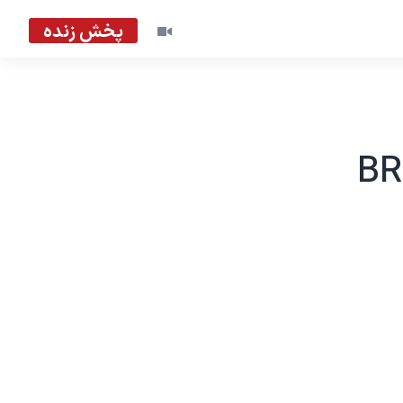
پخش زنده
<B