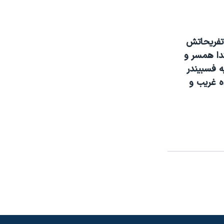
 تفريحاتش
تدا همسر و
 فسبيندر
ه غريب و