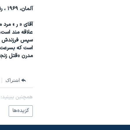
مستندها
فرهنگ و زندگی
آلمان، ۱۹۶۹ ، رنگی، ۸۷ دقيقه
حقوق شهروندی
انتخابات ریاست جمهوری آمریکا ۲۰۲۴
اقتصادی
حمله جمهوری اسلامی به اسرائیل
آقای « ر » مرد 
علاقه مند است، 
رمز مهسا
علم و فناوری
سپس فرزندش را 
اسرائیل در جنگ
ورزش زنان در ایران
است که بسرعت ب
گالری عکس
اعتراضات زن، زندگی، آزادی
مدرن «قتل زنج
آرشیو پخش زنده
مجموعه مستندهای دادخواهی
تریبونال مردمی آبان ۹۸
اشتراک
دادگاه حمید نوری
چهل سال گروگان‌گیری
همچنبن ببینید:
قانون شفافیت دارائی کادر رهبری ایران
گزيده‌ها
اعتراضات مردمی آبان ۹۸
اسرائیل در جنگ