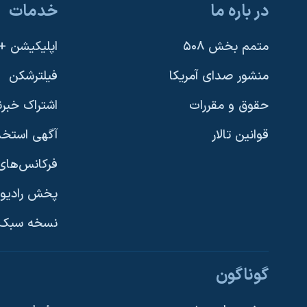
در باره ما
خدمات
نرگس محمدی برنده جایزه نوبل صلح
همایش محافظه‌کاران آمریکا «سی‌پک»
متمم بخش ۵۰۸
اپلیکیشن +VOA
صفحه‌های ویژه
منشور صدای آمریکا
فیلترشکن
سفر پرزیدنت ترامپ به چین
حقوق و مقررات
اشتراک خبرن
قوانین تالار
آگهی استخد
فرکانس‌های 
پخش رادیو
یادگیری زبان انگلیسی
نسخه سبک 
دنبال کنید
گوناگون