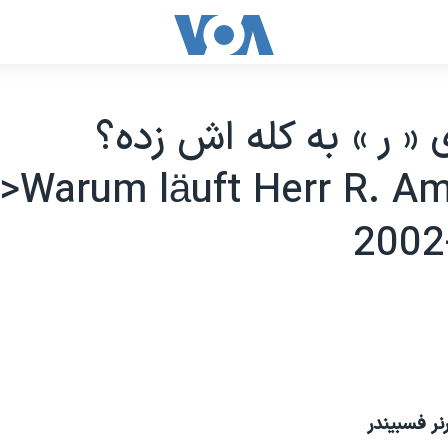
 « ر » به کله اش زده؟
R>Warum läuft Herr R. Am
2002
رنر فسبيندر