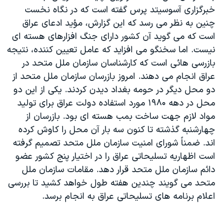
خبرگزاری آسوسيتد پرس گفته است که در نگاه نخست
دنبال کنید
مستندها
فرهنگ و زندگی
چنين به نظر می رسد که اين گزارش، مؤيد ادعای عراق
حقوق شهروندی
انتخابات ریاست جمهوری آمریکا ۲۰۲۴
است که می گويد آن کشور دارای جنگ افزارهای هسته ای
اقتصادی
حمله جمهوری اسلامی به اسرائیل
نيست. اما سخنگو می افزايد که عامل تعيين کننده، نتيجه
بازرسی هائی است که کارشناسان سازمان ملل متحد در
رمز مهسا
علم و فناوری
زبانهای مختلف
عراق انجام می دهند. امروز بازرسان سازمان ملل متحد از
اسرائیل در جنگ
ورزش زنان در ایران
دو محل ديگر در حومه بغداد ديدن کردند. يکی از اين دو
گالری عکس
اعتراضات زن، زندگی، آزادی
محل در دهه ۱۹۸۰ مورد استفاده دولت عراق برای توليد
مواد لازم جهت ساخت بمب هسته ای بود. بازرسان از
آرشیو پخش زنده
مجموعه مستندهای دادخواهی
چهارشنبه گذشته تا کنون سه بار آن محل را کاوش کرده
تریبونال مردمی آبان ۹۸
اند. ضمناً شورای امنيت سازمان ملل متحد تصميم گرفته
دادگاه حمید نوری
است اظهاريه تسليحاتی عراق را در اختيار پنج کشور عضو
دائم سازمان ملل متحد قرار دهد. مقامات سازمان ملل
چهل سال گروگان‌گیری
متحد می گويند چندين هفته طول خواهد کشيد تا بررسی
قانون شفافیت دارائی کادر رهبری ایران
اعلام برنامه های تسليحاتی عراق به انجام برسد.
اعتراضات مردمی آبان ۹۸