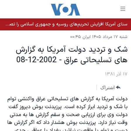
ینکهای
ابل
سترسی
سنای آمریکا افزایش تحریم‌های روسیه و جمهوری اسلامی را تصویب کرد؛ زلنسکی از این اقدام تشکر کرد
خانه
هش
شنبه ۱۷ مرداد ۱۴۰۵ ایران ۰۰:۴۵
نسخه سبک وب‌سایت
ه
شک و ترديد دولت آمريکا به گزارش
حتوای
موضوع ها
های تسليحاتی عراق - 2002-12-08
صلی
برنامه های تلویزیونی
ایران
هش
جدول برنامه ها
ه
۱۷ آذر ۱۳۸۱
آمریکا
فحه
صفحه‌های ویژه
جهان
اشتراک
صلی
فرکانس‌های صدای آمریکا
ورزشی
جام جهانی ۲۰۲۶
هش
دولت آمريکا به گزارش های تسليحاتی عراق واکنشی توام
پخش رادیویی
ه
گزیده‌ها
عملیات خشم حماسی
با شک و ترديد ابراز کرده است. پرزيدنت بوش ديروز گفت
ستجو
دولت وی برای ارزيابی صحت و سقم گزارش ها به مدتی
۲۵۰سالگی آمریکا
ویژه برنامه‌ها
یادگیری زبان انگلیسی
وقت نياز دارد. پرزيدنت بوش هشدار داد که اگر گزارش ها
ویدیوها
بایگانی برنامه‌های تلویزیونی
درست و توام با واقعيت نباشد، بغداد با عواقبی جدی