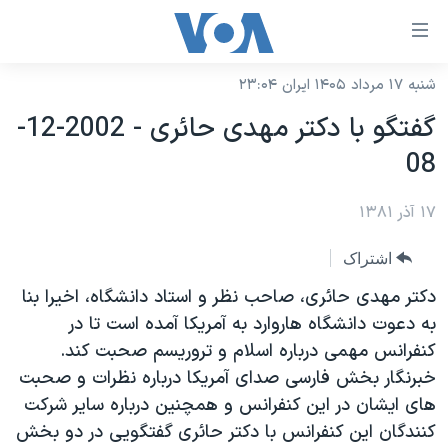
ینکهای
ابل
سترسی
شنبه ۱۷ مرداد ۱۴۰۵ ایران ۲۳:۰۴
خانه
هش
گفتگو با دکتر مهدی حائری - 2002-12-
نسخه سبک وب‌سایت
ه
08
حتوای
موضوع ها
صلی
۱۷ آذر ۱۳۸۱
برنامه های تلویزیونی
ایران
هش
جدول برنامه ها
ه
آمریکا
اشتراک
فحه
صفحه‌های ویژه
جهان
دکتر مهدی حائری، صاحب نظر و استاد دانشگاه، اخيرا بنا
صلی
فرکانس‌های صدای آمریکا
به دعوت دانشگاه هاروارد به آمريکا آمده است تا در
ورزشی
جام جهانی ۲۰۲۶
هش
کنفرانس مهمی درباره اسلام و تروريسم صحبت کند.
پخش رادیویی
ه
گزیده‌ها
عملیات خشم حماسی
خبرنگار بخش فارسی صدای آمريکا درباره نظرات و صحبت
ستجو
۲۵۰سالگی آمریکا
ویژه برنامه‌ها
های ايشان در اين کنفرانس و همچنين درباره ساير شرکت
یادگیری زبان انگلیسی
کنندگان اين کنفرانس با دکتر حائری گفتگويی در دو بخش
ویدیوها
بایگانی برنامه‌های تلویزیونی