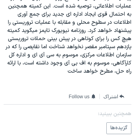
عمليات اطلاعاتی، توصيه شده است. اين کميته همچنين
دنبال کنید
مستندها
فرهنگ و زندگی
به احتمال قوی ايجاد اداره ای جديد برای جمع آوری
حقوق شهروندی
انتخابات ریاست جمهوری آمریکا ۲۰۲۴
اطلاعات در سطوح محلی و مقابله با عمليات تروريستی را
اقتصادی
حمله جمهوری اسلامی به اسرائیل
پيشنهاد خواهد کرد. روزنامه نيويورک تايمز ميگويد کميته
هيچ کس را برای کوتاهی در پيش بينی حملات تروريستی
رمز مهسا
علم و فناوری
زبانهای مختلف
يازدهم سپتامبر مقصر نخواهد شناخت اما نقايصی را که در
اسرائیل در جنگ
ورزش زنان در ایران
سازمان اطلاعات مرکزی، موسوم به سی آی ای و اداره کل
گالری عکس
اعتراضات زن، زندگی، آزادی
کارآگاهی، موسوم به اف بی آی وجود داشته است، با ارائه
راه حل، مطرح خواهد ساخت
آرشیو پخش زنده
مجموعه مستندهای دادخواهی
تریبونال مردمی آبان ۹۸
دادگاه حمید نوری
اشتراک
Follow us
چهل سال گروگان‌گیری
همچنبن ببینید:
قانون شفافیت دارائی کادر رهبری ایران
اعتراضات مردمی آبان ۹۸
گزيده‌ها