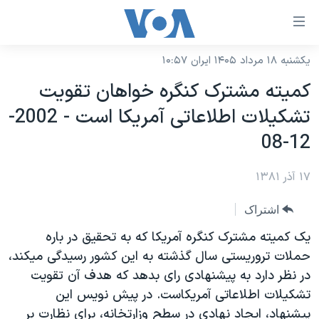
ینکهای
ابل
سترسی
یکشنبه ۱۸ مرداد ۱۴۰۵ ایران ۱۰:۵۷
خانه
هش
کميته مشترک کنگره خواهان تقويت
نسخه سبک وب‌سایت
ه
تشکيلات اطلاعاتی آمريکا است - 2002-
حتوای
موضوع ها
12-08
صلی
برنامه های تلویزیونی
ایران
هش
۱۷ آذر ۱۳۸۱
جدول برنامه ها
ه
آمریکا
فحه
صفحه‌های ویژه
جهان
اشتراک
صلی
فرکانس‌های صدای آمریکا
ورزشی
جام جهانی ۲۰۲۶
يک کميته مشترک کنگره آمريکا که به تحقيق در باره
هش
پخش رادیویی
حملات تروريستی سال گذشته به اين کشور رسيدگی ميکند،
ه
گزیده‌ها
عملیات خشم حماسی
در نظر دارد به پيشنهادی رای بدهد که هدف آن تقويت
ستجو
۲۵۰سالگی آمریکا
ویژه برنامه‌ها
یادگیری زبان انگلیسی
تشکيلات اطلاعاتی آمريکاست. در پيش نويس اين
ویدیوها
بایگانی برنامه‌های تلویزیونی
پيشنهاد، ايجاد نهادی در سطح وزارتخانه، برای نظارت بر