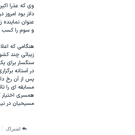
مستندها
فرهنگ و زندگی
وی که عذرا اکين
حقوق شهروندی
انتخابات ریاست جمهوری آمریکا ۲۰۲۴
دلار بود امروز 
عنوان نماينده ز
اقتصادی
حمله جمهوری اسلامی به اسرائیل
و سوم را کسب ک
رمز مهسا
علم و فناوری
اسرائیل در جنگ
ورزش زنان در ایران
هنگامی که اعلام
زيبائی چند کشو
گالری عکس
اعتراضات زن، زندگی، آزادی
سنگسار برای يک 
آرشیو پخش زنده
مجموعه مستندهای دادخواهی
در آستانه برگز
تریبونال مردمی آبان ۹۸
پس از آن رخ داد
مسابقه ای را تا
دادگاه حمید نوری
همسری اختيار کن
چهل سال گروگان‌گیری
مسيحيان در نيج
قانون شفافیت دارائی کادر رهبری ایران
اعتراضات مردمی آبان ۹۸
اشتراک
اسرائیل در جنگ