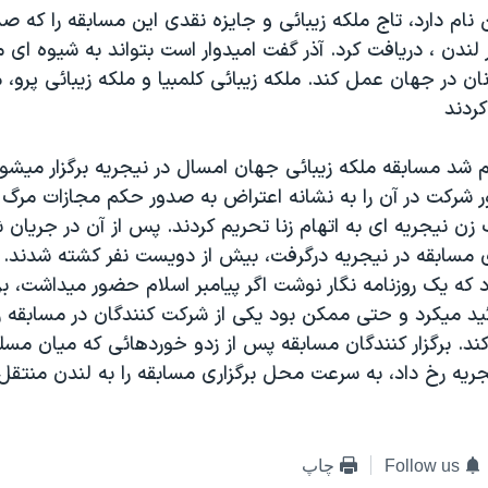
 نام دارد، تاج ملکه زيبائی و جايزه نقدی اين مسابقه را که صد
در لندن ، دريافت کرد. آذر گفت اميدوار است بتواند به شيوه ای 
نان در جهان عمل کند. ملکه زيبائی کلمبيا و ملکه زيبائی پرو،
ردند
 شد مسابقه ملکه زيبائی جهان امسال در نيجريه برگزار ميشو
ر شرکت در آن را به نشانه اعتراض به صدور حکم مجازات مرگ 
زن نيجريه ای به اتهام زنا تحريم کردند. پس از آن در جريان
اری مسابقه در نيجريه درگرفت، بيش از دويست نفر کشته شدند.
 که يک روزنامه نگار نوشت اگر پيامبر اسلام حضور ميداشت، ب
ئيد ميکرد و حتی ممکن بود يکی از شرکت کنندگان در مسابقه را
د. برگزار کنندگان مسابقه پس از زدو خوردهائی که ميان مسل
ريه رخ داد، به سرعت محل برگزاری مسابقه را به لندن منتقل
Follow us
چاپ