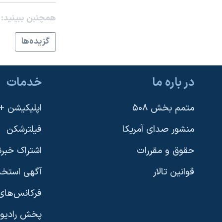
نرگس محمدی برنده جایزه نوبل صلح
همچنبن ببینید:
همایش محافظه‌کاران آمریکا «سی‌پک»
گزيده‌ها
صفحه‌های ویژه
سفر پرزیدنت ترامپ به چین
در باره ما
خدمات
متمم بخش ۵۰۸
اپلیکیشن +VOA
منشور صدای آمریکا
فیلترشکن
حقوق و مقررات
اشتراک خبرن
قوانین تالار
آگهی استخد
فرکانس‌های 
پخش رادیو