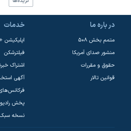
گزيده‌ها
نرگس محمدی برنده جایزه نوبل صلح
همایش محافظه‌کاران آمریکا «سی‌پک»
در باره ما
خدمات
صفحه‌های ویژه
سفر پرزیدنت ترامپ به چین
متمم بخش ۵۰۸
اپلیکیشن +VOA
منشور صدای آمریکا
فیلترشکن
حقوق و مقررات
اشتراک خبرن
قوانین تالار
آگهی استخد
فرکانس‌های 
پخش رادیو
یادگیری زبان انگلیسی
نسخه سبک 
دنبال کنید