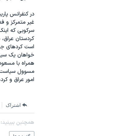
مستندها
فرهنگ و زندگی
حقوق شهروندی
انتخابات ریاست جمهوری آمریکا ۲۰۲۴
در کنفرانس پار
غير متمرکز و ف
اقتصادی
حمله جمهوری اسلامی به اسرائیل
سرکوبی که اينک 
رمز مهسا
علم و فناوری
کردستان عراق، 
اسرائیل در جنگ
ورزش زنان در ایران
است کردهای جداي
خواهان يک سيست
گالری عکس
اعتراضات زن، زندگی، آزادی
همراه با مسعود 
آرشیو پخش زنده
مجموعه مستندهای دادخواهی
مسوول سياست خا
تریبونال مردمی آبان ۹۸
امور عراق و کرده
دادگاه حمید نوری
چهل سال گروگان‌گیری
اشتراک
قانون شفافیت دارائی کادر رهبری ایران
اعتراضات مردمی آبان ۹۸
همچنبن ببینید:
اسرائیل در جنگ