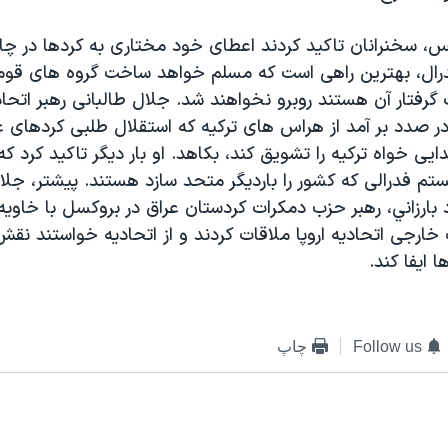
يس، سخنرانان تاکيد کردند اعطای خود مختاری به کردها در چ
درال، بهترين راهی است که مسلم خواهد ساخت گروه های قوم
گرفتار آن هستند روبرو نخواهند شد. جلال طالبانی رهبر اتحا
در صدد بر آمد از هراس های ترکيه که استقلال طلبی کردهای 
ی خواه ترکيه را تشويق کند، بکاهد. او بار ديگر تاکيد کرد ک
م فدرالی که کشور را بارديگر متحد سازد هستند. پيشتر، جلال
بارزاني، رهبر حزب دمکرات کردستان عراق در بروکسل با خاويه 
رجی اتحاديه اروپا ملاقات کردند و از اتحاديه خواستند نقش 
ا ايفا کند.
Follow us
چاپ