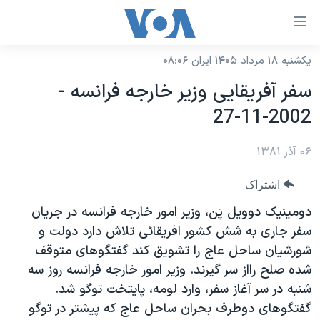
ینکهای
ابل
سترسی
یکشنبه ۱۸ مرداد ۱۴۰۵ ایران ۰۸:۰۶
خانه
هش
سفر آفريقايی وزير خارجه فرانسه -
نسخه سبک وب‌سایت
ه
2002-11-27
حتوای
موضوع ها
صلی
۰۶ آذر ۱۳۸۱
برنامه های تلویزیونی
ایران
هش
جدول برنامه ها
ه
آمریکا
اشتراک
فحه
صفحه‌های ویژه
جهان
دومينيک دوويل پَن، وزير امور خارجه فرانسه در جريان
صلی
فرکانس‌های صدای آمریکا
سفر جاری به شش کشور افريقائی تلاش دارد دولت و
ورزشی
جام جهانی ۲۰۲۶
هش
شورشيان ساحل عاج را تشويق کند گفتگوهای متوقف
پخش رادیویی
ه
گزیده‌ها
عملیات خشم حماسی
شده صلح رااز سر گيرند. وزير امور خارجه فرانسه روز سه
ستجو
۲۵۰سالگی آمریکا
ویژه برنامه‌ها
شنبه در سر آغاز سفر، وارد لومه، پايتخت توگو شد.
یادگیری زبان انگلیسی
گفتگوهای دوطرف بحران ساحل عاج که پيشتر در توگو
ویدیوها
بایگانی برنامه‌های تلویزیونی