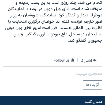
انجام می شد، چند روزی است به بن بست رسيده و
دنبال کنید
مستندها
فرهنگ و زندگی
متوقف شده است. آقای ويل دوپَن در لومه با نمايندگان
حقوق شهروندی
انتخابات ریاست جمهوری آمریکا ۲۰۲۴
دوطرف ديدار و گفتگو کرد، نمايندگان شورشيان به وزير
امور خارجه فرانسه گفته اند خواهان برگزاری انتخابات با
اقتصادی
حمله جمهوری اسلامی به اسرائیل
نظارت بين المللی هستند. قرار است امروز آقای ويل دوپن
رمز مهسا
علم و فناوری
به آبيجان در ساحل عاج برودو با لورن گباگبو، رئيس
زبانهای مختلف
اسرائیل در جنگ
ورزش زنان در ایران
جمهوری گفتگو کند.
گالری عکس
اعتراضات زن، زندگی، آزادی
آرشیو پخش زنده
مجموعه مستندهای دادخواهی
اشتراک
Follow us
تریبونال مردمی آبان ۹۸
دادگاه حمید نوری
همچنبن ببینید:
چهل سال گروگان‌گیری
گزيده‌ها
قانون شفافیت دارائی کادر رهبری ایران
اعتراضات مردمی آبان ۹۸
دنبال کنید