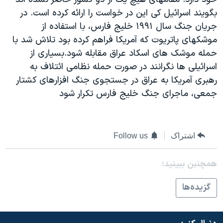
دنبال کنید
مستندها
فرهنگ و زندگی
بگويند اسرائيل کی اين در خواست را ارائه کرده است. در
جريان جنگ سال ۱۹۹۱ خليج فارس، با استفاده از
حقوق شهروندی
انتخابات ریاست جمهوری آمریکا ۲۰۲۴
موشکهای پاتريوت که آمريکا فراهم کرده بود تلاش شد با
اقتصادی
حمله جمهوری اسلامی به اسرائیل
حمله موشک های اسکاد عراق مقابله شود.بسياری از
رمز مهسا
علم و فناوری
اسرائيلی ها نگرانند در صورت حمله نظامی ائتلاف به
زبانهای مختلف
رهبری آمريکا به عراق در جستجوی جنگ افزارهای کشتار
اسرائیل در جنگ
ورزش زنان در ایران
جمعی، ماجرای جنگ خليج فارس تکرار شود
گالری عکس
اعتراضات زن، زندگی، آزادی
آرشیو پخش زنده
مجموعه مستندهای دادخواهی
تریبونال مردمی آبان ۹۸
اشتراک
Follow us
دادگاه حمید نوری
همچنبن ببینید:
چهل سال گروگان‌گیری
گزيده‌ها
قانون شفافیت دارائی کادر رهبری ایران
اعتراضات مردمی آبان ۹۸