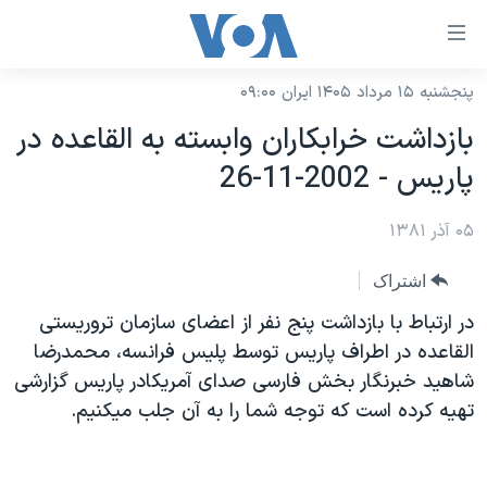
ینکهای
ابل
سترسی
پنجشنبه ۱۵ مرداد ۱۴۰۵ ایران ۰۹:۰۰
خانه
هش
بازداشت خرابکاران وابسته به القاعده در
نسخه سبک وب‌سایت
ه
پاريس - 2002-11-26
حتوای
موضوع ها
صلی
۰۵ آذر ۱۳۸۱
برنامه های تلویزیونی
ایران
هش
جدول برنامه ها
ه
آمریکا
اشتراک
فحه
صفحه‌های ویژه
جهان
در ارتباط با بازداشت پنج نفر از اعضای سازمان تروريستی
صلی
فرکانس‌های صدای آمریکا
القاعده در اطراف پاريس توسط پليس فرانسه، محمدرضا
ورزشی
جام جهانی ۲۰۲۶
هش
شاهيد خبرنگار بخش فارسی صدای آمريکادر پاريس گزارشی
پخش رادیویی
ه
گزیده‌ها
عملیات خشم حماسی
تهيه کرده است که توجه شما را به آن جلب ميکنيم.
ستجو
۲۵۰سالگی آمریکا
ویژه برنامه‌ها
یادگیری زبان انگلیسی
ویدیوها
بایگانی برنامه‌های تلویزیونی