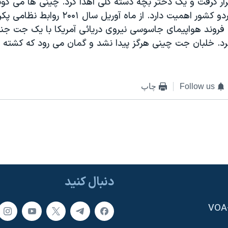
ار گرفت و يک دختر بچه دسته گلی اهدا کرد. چينی ها می گوين
دوجانبه برای هردو کشور اهميت دارد. از ماه آوريل
ک فروند هواپيمای جاسوسی نيروی دريائی آمريکا با يک جت جن
رد. خلبان جت چينی هرگز پيدا نشد و گمان می رود که کشته 
Follow us
چاپ
دنبال کنید