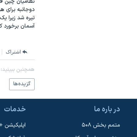
نظاميان چين قر
مستندها
فرهنگ و زندگی
حقوق شهروندی
انتخابات ریاست جمهوری آمریکا ۲۰۲۴
تيره شد زيرا ي
اقتصادی
حمله جمهوری اسلامی به اسرائیل
آسمان برخورد ک
رمز مهسا
علم و فناوری
اسرائیل در جنگ
ورزش زنان در ایران
اشتراک
گالری عکس
اعتراضات زن، زندگی، آزادی
آرشیو پخش زنده
مجموعه مستندهای دادخواهی
همچنبن ببینید:
تریبونال مردمی آبان ۹۸
گزيده‌ها
دادگاه حمید نوری
چهل سال گروگان‌گیری
در باره ما
خدمات
قانون شفافیت دارائی کادر رهبری ایران
اعتراضات مردمی آبان ۹۸
متمم بخش ۵۰۸
اپلیکیشن +VOA
اسرائیل در جنگ