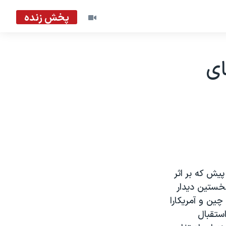
پخش زنده
ای
پيش که بر اثر
نخستين ديدار
ين و آمريکارا
ستقبال