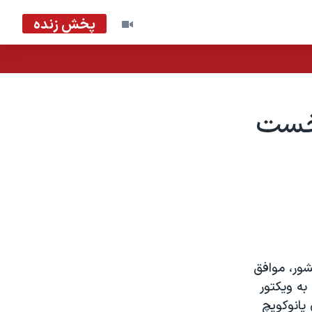
پخش زنده
نخست
شور، موافق
اوکراين ۲۳۴ نماينده از ۴۵۰ نماينده، به ويکتور
 يانوکويچ