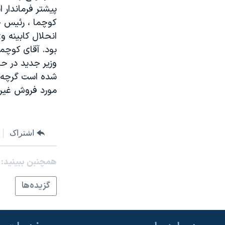
مستندها
فرهنگ و زندگی
پيشتر فرماندار 
حقوق شهروندی
انتخابات ریاست جمهوری آمریکا ۲۰۲۴
کوچما ، رئيس جم
انحلال کابينه و
اقتصادی
حمله جمهوری اسلامی به اسرائیل
بود. آقای کوچم
رمز مهسا
علم و فناوری
وزير جديد در حا
اسرائیل در جنگ
ورزش زنان در ایران
شده است گرچه م
مورد فروش غير 
گالری عکس
اعتراضات زن، زندگی، آزادی
آرشیو پخش زنده
مجموعه مستندهای دادخواهی
تریبونال مردمی آبان ۹۸
اشتراک
دادگاه حمید نوری
همچنبن ببینید:
چهل سال گروگان‌گیری
قانون شفافیت دارائی کادر رهبری ایران
گزيده‌ها
اعتراضات مردمی آبان ۹۸
اسرائیل در جنگ