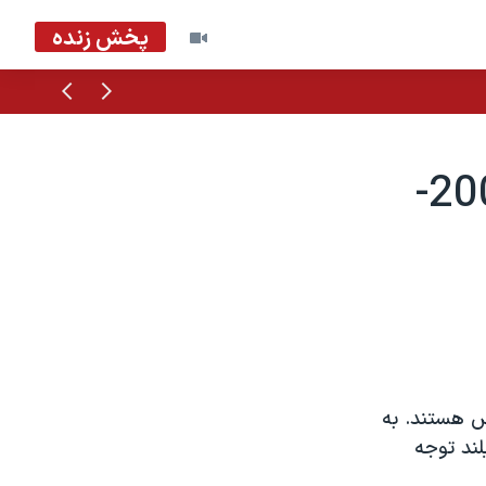
پخش زنده
قبلی
بعدی
کتابخانه های عمومی در آمريکا - 2002-
ش هستند. به
لند توجه