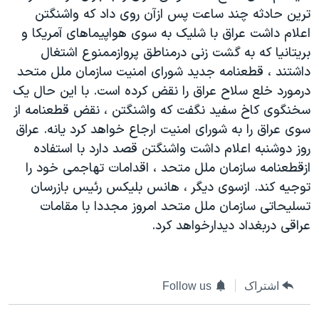
ترين حادثه چند ساعت پس ازآن روی داد که واشنگتن
دنبال کنید
مستندها
فرهنگ و زندگی
اعلام داشت عراق با شليک به سوی هواپيماهای آمريکا و
حقوق شهروندی
انتخابات ریاست جمهوری آمریکا ۲۰۲۴
بريتانيا که به گشت زنی درمناطق پروازممنوع اشتغال
اقتصادی
حمله جمهوری اسلامی به اسرائیل
داشتند ، قطعنامه جديد شورای امنيت سازمان ملل متحد
درمورد خلع سلاح عراق را نقض کرده است. با اين حال يک
رمز مهسا
علم و فناوری
زبانهای مختلف
سخنگوی کاخ سفيد نگفت که واشنگتن ، نقض قطعنامه از
اسرائیل در جنگ
ورزش زنان در ایران
سوی عراق را به شورای امنيت ارجاع خواهد کرد يانه. عراق
گالری عکس
اعتراضات زن، زندگی، آزادی
روز دوشنبه اعلام داشت واشنگتن قصد دارد با استفاده
ازقطعنامه سازمان ملل متحد ، اقدامات تهاجمی خود را
آرشیو پخش زنده
مجموعه مستندهای دادخواهی
توجيه کند. ازسوی ديگر ، هانس بليکس رئيس بازرسان
تریبونال مردمی آبان ۹۸
تسليحاتی سازمان ملل متحد امروز مجددا با مقامات
دادگاه حمید نوری
عراقی دربغداد ديدارخواهد کرد.
چهل سال گروگان‌گیری
قانون شفافیت دارائی کادر رهبری ایران
اشتراک
Follow us
اعتراضات مردمی آبان ۹۸