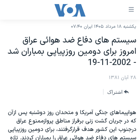
ینکهای
ابل
سترسی
یکشنبه ۱۸ مرداد ۱۴۰۵ ایران ۰۷:۴۰
خانه
هش
سيستم های دفاع ضد هوائی عراق
نسخه سبک وب‌سایت
ه
امروز برای دومين روزپياپی بمباران شد
حتوای
موضوع ها
- 2002-11-19
صلی
برنامه های تلویزیونی
ایران
هش
۲۸ آبان ۱۳۸۱
جدول برنامه ها
ه
آمریکا
فحه
صفحه‌های ویژه
جهان
اشتراک
صلی
فرکانس‌های صدای آمریکا
ورزشی
جام جهانی ۲۰۲۶
هش
پخش رادیویی
هواپيماهای جنگی آمريکا و متحدان روز دوشنبه پس ازآن
ه
گزیده‌ها
عملیات خشم حماسی
که در جريان گشت زنی برفراز مناطق پروازممنوع عراق
ستجو
۲۵۰سالگی آمریکا
ویژه برنامه‌ها
یادگیری زبان انگلیسی
درجنوب اين کشور هدف قرارگرفتند، برای دومين روزپياپی
ویدیوها
بایگانی برنامه‌های تلویزیونی
سيستم های دفاع ضد هوائی عراق را بمباران کردند. تازه