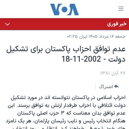
ینکهای
ابل
سترسی
خبر فوری
خانه
هش
جمعه ۱۶ مرداد ۱۴۰۵ ایران ۰۲:۲۵
نسخه سبک وب‌سایت
ه
عدم توافق احزاب پاکستان برای تشکيل
حتوای
موضوع ها
دولت - 2002-11-18
صلی
برنامه های تلویزیونی
ایران
هش
جدول برنامه ها
ه
۲۷ آبان ۱۳۸۱
آمریکا
فحه
صفحه‌های ویژه
جهان
اشتراک
صلی
فرکانس‌های صدای آمریکا
ورزشی
جام جهانی ۲۰۲۶
هش
احزاب اسلامی در پاکستان نتوانسته اند در مورد تشکيل
پخش رادیویی
ه
گزیده‌ها
عملیات خشم حماسی
دولت ائتلافی با احزاب طرفدار ارتش به توافق برسند. اين
ستجو
عدم توافق بدان معناست که ۳ حزب اصلی پاکستان
۲۵۰سالگی آمریکا
ویژه برنامه‌ها
یادگیری زبان انگلیسی
هنگام انتخاب رئيس و نايب رئيسان پارلمان، هر يک نامزد
ویدیوها
بایگانی برنامه‌های تلویزیونی
های خود را معرفی خواهند کرد. انتظار می رود انتخاب