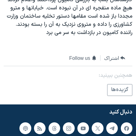
دنبال کنید
مستندها
فرهنگ و زندگی
هيچ ماده منفجره ای در آن نبوده است. خيابانها و مترو
مجددا باز شده است مقامها دستور تخليه ساختمان وزارت
حقوق شهروندی
انتخابات ریاست جمهوری آمریکا ۲۰۲۴
کشاورزی را داده و متروی نزديک به آن را بسته بودند.
اقتصادی
حمله جمهوری اسلامی به اسرائیل
راننده کاميون در بازداشت به سر می برد
رمز مهسا
علم و فناوری
زبانهای مختلف
اسرائیل در جنگ
ورزش زنان در ایران
اشتراک
Follow us
گالری عکس
اعتراضات زن، زندگی، آزادی
آرشیو پخش زنده
مجموعه مستندهای دادخواهی
همچنبن ببینید:
تریبونال مردمی آبان ۹۸
گزيده‌ها
دادگاه حمید نوری
چهل سال گروگان‌گیری
دنبال کنید
قانون شفافیت دارائی کادر رهبری ایران
اعتراضات مردمی آبان ۹۸