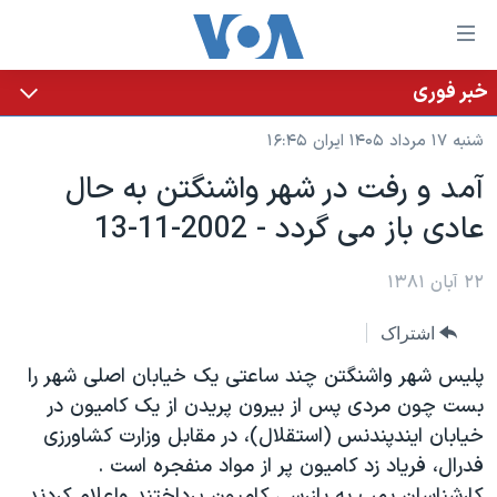
ینکهای
ابل
سترسی
خبر فوری
خانه
هش
شنبه ۱۷ مرداد ۱۴۰۵ ایران ۱۶:۴۵
نسخه سبک وب‌سایت
ه
آمد و رفت در شهر واشنگتن به حال
حتوای
موضوع ها
عادی باز می گردد - 2002-11-13
صلی
برنامه های تلویزیونی
ایران
هش
جدول برنامه ها
ه
۲۲ آبان ۱۳۸۱
آمریکا
فحه
صفحه‌های ویژه
جهان
اشتراک
صلی
فرکانس‌های صدای آمریکا
ورزشی
جام جهانی ۲۰۲۶
هش
پليس شهر واشنگتن چند ساعتی يک خيابان اصلی شهر را
پخش رادیویی
ه
گزیده‌ها
عملیات خشم حماسی
بست چون مردی پس از بيرون پريدن از يک کاميون در
ستجو
خيابان ايندپندنس (استقلال)، در مقابل وزارت کشاورزی
۲۵۰سالگی آمریکا
ویژه برنامه‌ها
یادگیری زبان انگلیسی
فدرال، فرياد زد کاميون پر از مواد منفجره است .
ویدیوها
بایگانی برنامه‌های تلویزیونی
کارشناسان بمب به بازرسی کاميون پرداختند واعلام کردند