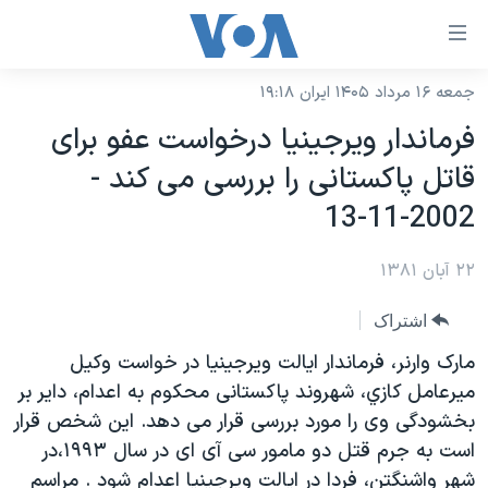
ینکهای
ابل
سترسی
جمعه ۱۶ مرداد ۱۴۰۵ ایران ۱۹:۱۸
خانه
هش
فرماندار ويرجينيا درخواست عفو برای
نسخه سبک وب‌سایت
ه
قاتل پاکستانی را بررسی می کند -
حتوای
موضوع ها
2002-11-13
صلی
برنامه های تلویزیونی
ایران
هش
۲۲ آبان ۱۳۸۱
جدول برنامه ها
ه
آمریکا
فحه
صفحه‌های ویژه
جهان
اشتراک
صلی
فرکانس‌های صدای آمریکا
ورزشی
جام جهانی ۲۰۲۶
مارک وارنر، فرماندار ايالت ويرجينيا در خواست وکيل
هش
پخش رادیویی
ميرعامل کازي، شهروند پاکستانی محکوم به اعدام، داير بر
ه
گزیده‌ها
عملیات خشم حماسی
بخشودگی وی را مورد بررسی قرار می دهد. اين شخص قرار
ستجو
۲۵۰سالگی آمریکا
ویژه برنامه‌ها
یادگیری زبان انگلیسی
است به جرم قتل دو مامور سی آی ای در سال ۱۹۹۳،در
ویدیوها
بایگانی برنامه‌های تلویزیونی
شهر واشنگتن، فردا در ايالت ويرجينيا اعدام شود . مراسم