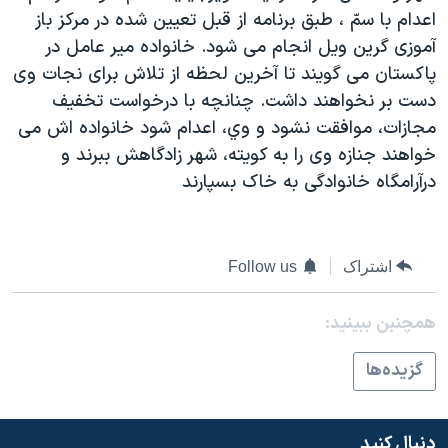
اعدام با سمّ ، طبق برنامه از قبل تعيين شده در مرکز باز
دنبال کنید
مستندها
فرهنگ و زندگی
آموزی گرين ويل انجام می شود. خانواده مير عامل در
حقوق شهروندی
انتخابات ریاست جمهوری آمریکا ۲۰۲۴
پاکستان می گويند تا آخرين لحظه از تلاش برای نجات وی
اقتصادی
حمله جمهوری اسلامی به اسرائیل
دست بر نخواهند داشت. چنانچه با درخواست تخفيف
مجازات، موافقت نشود و وي، اعدام شود خانواده اش می
رمز مهسا
علم و فناوری
زبانهای مختلف
خواهند جنازه وی را به کويته، شهر زادگاهش ببرند و
اسرائیل در جنگ
ورزش زنان در ایران
درآرامگاه خانوادگی به خاک بسپارند
گالری عکس
اعتراضات زن، زندگی، آزادی
آرشیو پخش زنده
مجموعه مستندهای دادخواهی
اشتراک
Follow us
تریبونال مردمی آبان ۹۸
دادگاه حمید نوری
همچنبن ببینید:
چهل سال گروگان‌گیری
گزيده‌ها
قانون شفافیت دارائی کادر رهبری ایران
اعتراضات مردمی آبان ۹۸
دنبال کنید