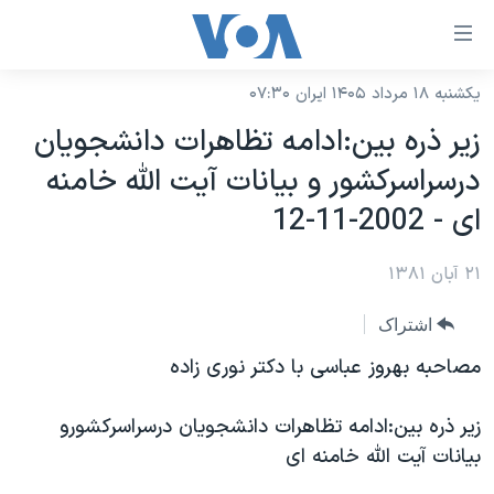
ینکهای
ابل
سترسی
یکشنبه ۱۸ مرداد ۱۴۰۵ ایران ۰۷:۳۰
خانه
هش
زير ذره بين:ادامه تظاهرات دانشجويان
نسخه سبک وب‌سایت
ه
درسراسرکشور و بيانات آيت الله خامنه
حتوای
موضوع ها
ای - 2002-11-12
صلی
برنامه های تلویزیونی
ایران
هش
۲۱ آبان ۱۳۸۱
جدول برنامه ها
ه
آمریکا
فحه
صفحه‌های ویژه
جهان
اشتراک
صلی
فرکانس‌های صدای آمریکا
ورزشی
جام جهانی ۲۰۲۶
مصاحبه بهروز عباسی با دکتر نوری زاده
هش
پخش رادیویی
ه
گزیده‌ها
عملیات خشم حماسی
زير ذره بين:ادامه تظاهرات دانشجويان درسراسرکشورو
ستجو
۲۵۰سالگی آمریکا
ویژه برنامه‌ها
یادگیری زبان انگلیسی
بيانات آيت الله خامنه ای
ویدیوها
بایگانی برنامه‌های تلویزیونی