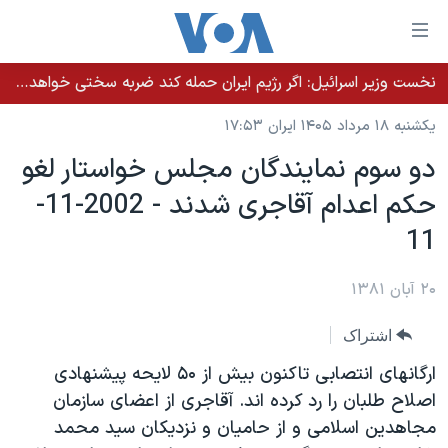
ینکهای
ابل
سترسی
نخست وزیر اسرائيل: اگر رژیم ایران حمله کند ضربه سختی خواهد خورد
خانه
هش
یکشنبه ۱۸ مرداد ۱۴۰۵ ایران ۱۷:۵۳
نسخه سبک وب‌سایت
ه
دو سوم نمايندگان مجلس خواستار لغو
حتوای
موضوع ها
حکم اعدام آقاجری شدند - 2002-11-
صلی
برنامه های تلویزیونی
ایران
هش
11
جدول برنامه ها
ه
آمریکا
فحه
صفحه‌های ویژه
۲۰ آبان ۱۳۸۱
جهان
صلی
فرکانس‌های صدای آمریکا
ورزشی
جام جهانی ۲۰۲۶
هش
اشتراک
پخش رادیویی
ه
گزیده‌ها
عملیات خشم حماسی
ارگانهای انتصابی تاکنون بيش از ۵۰ لايحه پيشنهادی
ستجو
۲۵۰سالگی آمریکا
ویژه برنامه‌ها
اصلاح طلبان را رد کرده اند. آقاجری از اعضای سازمان
یادگیری زبان انگلیسی
مجاهدين اسلامی و از حاميان و نزديکان سيد محمد
ویدیوها
بایگانی برنامه‌های تلویزیونی