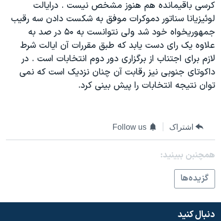
کرسی باقيمانده هم هنوز مشخص نيست . درايالت
دنبال کنید
مستندها
فرهنگ و زندگی
لوئيزيانا سناتور دموکرات موفق به شکست دادن سه رقيب
حقوق شهروندی
انتخابات ریاست جمهوری آمریکا ۲۰۲۴
جمهوريخواه خود شد ولی نتوانست به ۵۰ در صد به
علاوه يک رای دست يابد که طبق مقررات آن ايالت شرط
اقتصادی
حمله جمهوری اسلامی به اسرائیل
لازم برای اجتناب از برگزاری دور دوم انتخابات است . در
رمز مهسا
علم و فناوری
داکوتای جنوبی نيز رقابت آن چنان نزديک است که نمی
زبانهای مختلف
اسرائیل در جنگ
ورزش زنان در ایران
توان نتيجه انتخابات را پيش بينی کرد.
گالری عکس
اعتراضات زن، زندگی، آزادی
آرشیو پخش زنده
مجموعه مستندهای دادخواهی
اشتراک
Follow us
تریبونال مردمی آبان ۹۸
دادگاه حمید نوری
همچنبن ببینید:
چهل سال گروگان‌گیری
گزيده‌ها
قانون شفافیت دارائی کادر رهبری ایران
اعتراضات مردمی آبان ۹۸
دنبال کنید