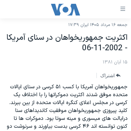
ینکهای
ابل
سترسی
جمعه ۱۶ مرداد ۱۴۰۵ ایران ۱۷:۳۹
خانه
هش
اکثريت جمهوريخواهان در سنای آمريکا
نسخه سبک وب‌سایت
ه
- 2002-11-06
حتوای
موضوع ها
صلی
۱۵ آبان ۱۳۸۱
برنامه های تلویزیونی
ایران
هش
جدول برنامه ها
ه
آمریکا
اشتراک
فحه
صفحه‌های ویژه
جهان
جمهوريخواهان آمريکا با کسب ۵۱ کرسی در سنای ايالات
صلی
فرکانس‌های صدای آمریکا
متحده موفق شدند اکثريت دموکراتها را با اختلاف يک
ورزشی
جام جهانی ۲۰۲۶
هش
کرسی در مجلس اعلای کنگره ايالات متحده از بين ببرند.
پخش رادیویی
ه
گزیده‌ها
عملیات خشم حماسی
کليد پيروزی جمهوريخواهان موفقيت کانديداهای سنا
ستجو
۲۵۰سالگی آمریکا
ویژه برنامه‌ها
درايالت های ميسوری و مينه سوتا بود. دموکرات ها تا
یادگیری زبان انگلیسی
کنون توانسته اند ۴۶ کرسی بدست بياورند و سرنوشت دو
ویدیوها
بایگانی برنامه‌های تلویزیونی