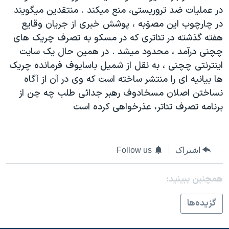
در عمليات ضد تروريستی، منع ميکند . منتقدين ميگويند
دنبال کنید
مستندها
فرهنگ و زندگی
در چارچوب اين مصوّبه ، پوشش خبری از جريان وقايع
حقوق شهروندی
انتخابات ریاست جمهوری آمریکا ۲۰۲۴
هفته گذشته در تئاتری که در مسکو به تصرف چريک های
اقتصادی
حمله جمهوری اسلامی به اسرائیل
چچنی درآمد ، محدود ميشد . در همين حال يک سايت
اينترنتی چچنی ، به نقل از شميل باسايوف فرمانده چريک
رمز مهسا
علم و فناوری
زبانهای مختلف
ها بيانيه ای را منتشر ساخته است که وی در آن از آگاه
اسرائیل در جنگ
ورزش زنان در ایران
نساختن اصلان مسخادوف رهبر جدائی طلب چه چن از
گالری عکس
اعتراضات زن، زندگی، آزادی
برنامه تصرف تئاتر، عذرخواهی کرده است
آرشیو پخش زنده
مجموعه مستندهای دادخواهی
تریبونال مردمی آبان ۹۸
اشتراک
Follow us
دادگاه حمید نوری
چهل سال گروگان‌گیری
همچنبن ببینید:
قانون شفافیت دارائی کادر رهبری ایران
گزيده‌ها
اعتراضات مردمی آبان ۹۸