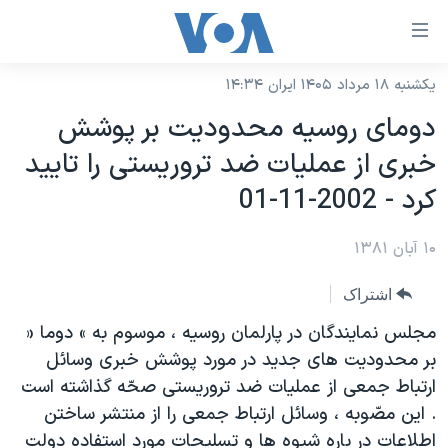
ینکهای
ابل
سترسی
یکشنبه ۱۸ مرداد ۱۴۰۵ ایران ۱۴:۳۴
خانه
هش
دومای روسيه محدوديت بر پوشش
نسخه سبک وب‌سایت
ه
خبری از عمليات ضد تروريستی را تاييد
حتوای
موضوع ها
کرد - 2002-11-01
صلی
برنامه های تلویزیونی
ایران
هش
۱۰ آبان ۱۳۸۱
جدول برنامه ها
ه
آمریکا
فحه
صفحه‌های ویژه
جهان
اشتراک
صلی
فرکانس‌های صدای آمریکا
ورزشی
جام جهانی ۲۰۲۶
مجلس نمايندگان در پارلمان روسيه ، موسوم به » دوما «
هش
پخش رادیویی
بر محدوديت های جديد در مورد پوشش خبری وسائل
ه
گزیده‌ها
عملیات خشم حماسی
ارتباط جمعی از عمليات ضد تروريستی صحّه گذاشته است
ستجو
۲۵۰سالگی آمریکا
ویژه برنامه‌ها
یادگیری زبان انگلیسی
. اين مصّوبه ، وسائل ارتباط جمعی را از منتشر ساختن
ویدیوها
بایگانی برنامه‌های تلویزیونی
اطلاعات در باره شيوه ها و تسليحات مورد استفاده دولت