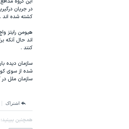
اين گروه مدافع
مستندها
فرهنگ و زندگی
در جريان درگير
حقوق شهروندی
انتخابات ریاست جمهوری آمریکا ۲۰۲۴
کشته شده اند .
اقتصادی
حمله جمهوری اسلامی به اسرائیل
هيومن رايتز واچ
رمز مهسا
علم و فناوری
اند حال آنکه ب
اسرائیل در جنگ
ورزش زنان در ایران
کنند .
گالری عکس
اعتراضات زن، زندگی، آزادی
سازمان ديده با
آرشیو پخش زنده
مجموعه مستندهای دادخواهی
شده از سوی کوف
تریبونال مردمی آبان ۹۸
سازمان ملل در ک
دادگاه حمید نوری
چهل سال گروگان‌گیری
اشتراک
قانون شفافیت دارائی کادر رهبری ایران
اعتراضات مردمی آبان ۹۸
همچنبن ببینید:
اسرائیل در جنگ