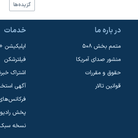
گزيده‌ها
نرگس محمدی برنده جایزه نوبل صلح
همایش محافظه‌کاران آمریکا «سی‌پک»
در باره ما
خدمات
صفحه‌های ویژه
سفر پرزیدنت ترامپ به چین
متمم بخش ۵۰۸
اپلیکیشن +VOA
منشور صدای آمریکا
فیلترشکن
حقوق و مقررات
اشتراک خبرن
قوانین تالار
آگهی استخد
فرکانس‌های 
پخش رادیو
یادگیری زبان انگلیسی
نسخه سبک 