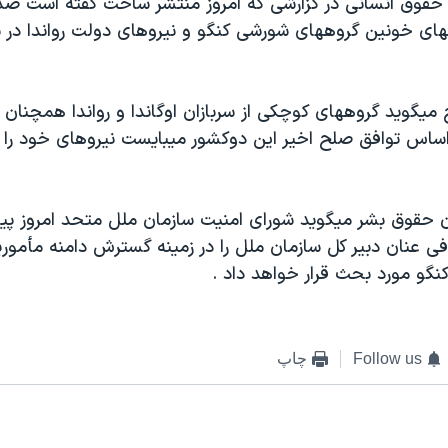
 حقوق انسانی در گزارشی که امروز منتشر ساخت گفته است صد
يهای خونين گروههای شورشی کنگو و نيروهای دولت رواندا در 
 ميگويد گروههای کوچکی از سربازان اوگاندا و رواندا همچنان د
راساس توافق صلح اخير اين دوکشور ميبايست نيروهای خود را ا
ن حقوق بشر ميگويد شورای امنيت سازمان ملل متحد امروز پيشن
ی عنان دبير کل سازمان ملل را در زمينه گسترش دامنه مأمور
نگو مورد بحث قرار خواهد داد .
Follow us
چاپ