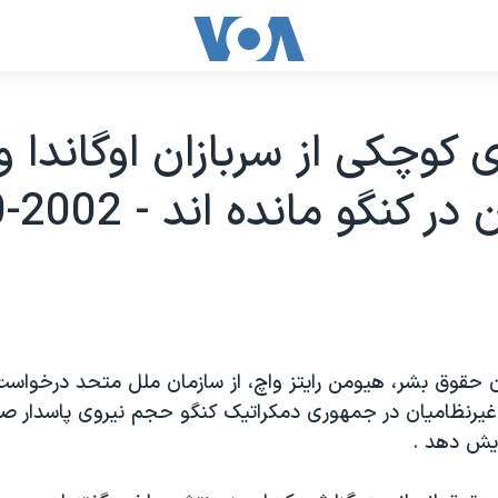
 کوچکی از سربازان اوگاندا و 
کنگو مانده اند - 2002-10-31
ن حقوق بشر، هيومن رايتز واچ، از سازمان ملل متحد درخواست 
يرنظاميان در جمهوری دمکراتيک کنگو حجم نيروی پاسدار ص
زايش دهد .