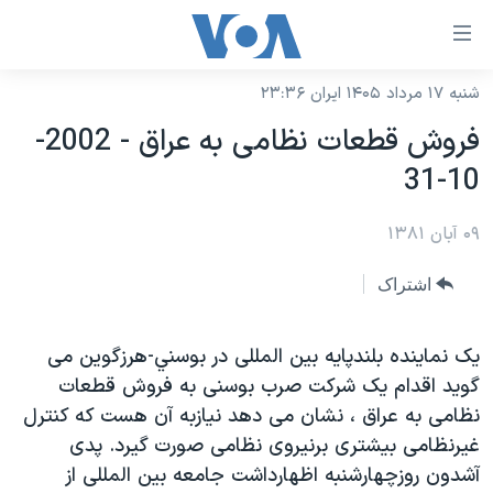
ینکهای
ابل
سترسی
شنبه ۱۷ مرداد ۱۴۰۵ ایران ۲۳:۳۶
خانه
هش
فروش قطعات نظامی به عراق - 2002-
نسخه سبک وب‌سایت
ه
10-31
حتوای
موضوع ها
صلی
۰۹ آبان ۱۳۸۱
برنامه های تلویزیونی
ایران
هش
جدول برنامه ها
ه
آمریکا
اشتراک
فحه
صفحه‌های ویژه
جهان
صلی
فرکانس‌های صدای آمریکا
يک نماينده بلندپايه بين المللی در بوسني-هرزگوين می
ورزشی
جام جهانی ۲۰۲۶
هش
گويد اقدام يک شرکت صرب بوسنی به فروش قطعات
پخش رادیویی
ه
گزیده‌ها
عملیات خشم حماسی
نظامی به عراق ، نشان می دهد نيازبه آن هست که کنترل
ستجو
۲۵۰سالگی آمریکا
ویژه برنامه‌ها
غيرنظامی بيشتری برنيروی نظامی صورت گيرد. پدی
یادگیری زبان انگلیسی
آشدون روزچهارشنبه اظهارداشت جامعه بين المللی از
ویدیوها
بایگانی برنامه‌های تلویزیونی