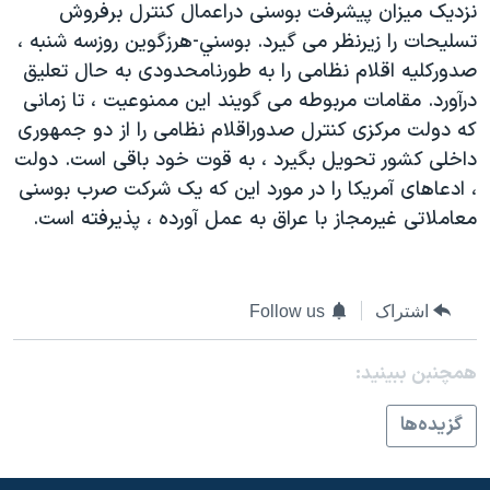
نزديک ميزان پيشرفت بوسنی دراعمال کنترل برفروش
دنبال کنید
مستندها
فرهنگ و زندگی
تسليحات را زيرنظر می گيرد. بوسني-هرزگوين روزسه شنبه ،
حقوق شهروندی
انتخابات ریاست جمهوری آمریکا ۲۰۲۴
صدورکليه اقلام نظامی را به طورنامحدودی به حال تعليق
درآورد. مقامات مربوطه می گويند اين ممنوعيت ، تا زمانی
اقتصادی
حمله جمهوری اسلامی به اسرائیل
که دولت مرکزی کنترل صدوراقلام نظامی را از دو جمهوری
رمز مهسا
علم و فناوری
داخلی کشور تحويل بگيرد ، به قوت خود باقی است. دولت
زبانهای مختلف
اسرائیل در جنگ
ورزش زنان در ایران
، ادعاهای آمريکا را در مورد اين که يک شرکت صرب بوسنی
معاملاتی غيرمجاز با عراق به عمل آورده ، پذيرفته است.
گالری عکس
اعتراضات زن، زندگی، آزادی
آرشیو پخش زنده
مجموعه مستندهای دادخواهی
تریبونال مردمی آبان ۹۸
اشتراک
Follow us
دادگاه حمید نوری
همچنبن ببینید:
چهل سال گروگان‌گیری
قانون شفافیت دارائی کادر رهبری ایران
گزيده‌ها
اعتراضات مردمی آبان ۹۸