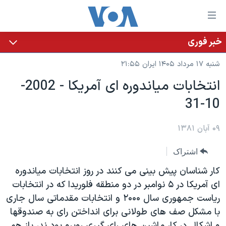
ینکهای
ابل
سترسی
خبر فوری
خانه
هش
شنبه ۱۷ مرداد ۱۴۰۵ ایران ۲۱:۵۵
نسخه سبک وب‌سایت
ه
انتخابات مياندوره ای آمريکا - 2002-
حتوای
موضوع ها
10-31
صلی
برنامه های تلویزیونی
ایران
هش
جدول برنامه ها
ه
۰۹ آبان ۱۳۸۱
آمریکا
فحه
صفحه‌های ویژه
جهان
اشتراک
صلی
فرکانس‌های صدای آمریکا
ورزشی
جام جهانی ۲۰۲۶
هش
کار شناسان پيش بينی می کنند در روز انتخابات مياندوره
پخش رادیویی
ه
گزیده‌ها
عملیات خشم حماسی
ای آمريکا در ۵ نوامبر در دو منطقه فلوريدا که در انتخابات
ستجو
رياست جمهوری سال ۲۰۰۰ و انتخابات مقدماتی سال جاری
۲۵۰سالگی آمریکا
ویژه برنامه‌ها
یادگیری زبان انگلیسی
با مشکل صف های طولانی برای انداختن رای به صندوقها
ویدیوها
بایگانی برنامه‌های تلویزیونی
و اشکال در کار ماشين های رای گيری روبرو بود ند، باز هم