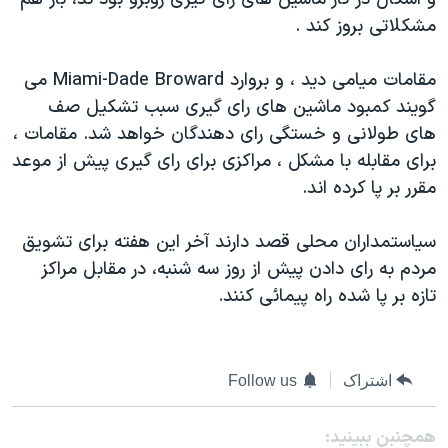
دنبال کنید
مستندها
فرهنگ و زندگی
مشکلاتی بروز کند .
حقوق شهروندی
انتخابات ریاست جمهوری آمریکا ۲۰۲۴
مقامات ميامی ديد ، و بروارد Miami-Dade Broward می
اقتصادی
حمله جمهوری اسلامی به اسرائیل
گويند کمبود ماشين های رای گيری سبب تشکيل صف
رمز مهسا
علم و فناوری
های طولانی و خستگی رای دهندگان خواهد شد. مقامات ،
زبانهای مختلف
برای مقابله با مشکل ، مراکزی برای رای گيری پيش از موعد
اسرائیل در جنگ
ورزش زنان در ایران
مقرر بر پا کرده اند.
گالری عکس
اعتراضات زن، زندگی، آزادی
آرشیو پخش زنده
مجموعه مستندهای دادخواهی
سياستمداران محلی قصد دارند آخر اين هفته برای تشويق
مردم به رای دادن پيش از روز سه شنبه، در مقابل مراکز
تریبونال مردمی آبان ۹۸
تازه بر پا شده راه پيمائی کنند.
دادگاه حمید نوری
چهل سال گروگان‌گیری
قانون شفافیت دارائی کادر رهبری ایران
اشتراک
Follow us
اعتراضات مردمی آبان ۹۸
همچنبن ببینید: