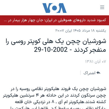
ینکهای
ابل
سترسی
کمبود شدید داروهای هموفیلی در ایران؛ جان چهار هزار بیمار در خطر است
خانه
هش
یکشنبه ۱۸ مرداد ۱۴۰۵ ایران ۲۰:۰۷
نسخه سبک وب‌سایت
ه
شورشيان چچن يک هلی کوپتر روسی را
حتوای
موضوع ها
منفجر کردند - 2002-10-29
صلی
برنامه های تلویزیونی
ایران
هش
جدول برنامه ها
ه
۰۷ آبان ۱۳۸۱
آمریکا
فحه
صفحه‌های ویژه
جهان
اشتراک
صلی
فرکانس‌های صدای آمریکا
ورزشی
جام جهانی ۲۰۲۶
هش
پخش رادیویی
ه
گزیده‌ها
عملیات خشم حماسی
شورشيان چچن يک فروند هليکوپتر نظامی روسيه را در
ستجو
چچن سرنگون کردند در اين حادثه هر ۴ سرنشين هليکوپتر
۲۵۰سالگی آمریکا
ویژه برنامه‌ها
یادگیری زبان انگلیسی
کشته شدند.هليکوپتر ام آی ـ ۸ در نزديکی خان قلعه
ویدیوها
بایگانی برنامه‌های تلویزیونی
،پايگاه نظامی روسيه سقوط کرد. ظاهرا اين هليکوپتر با