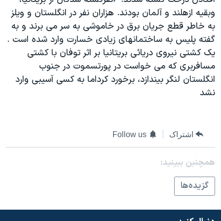
دنبال کنید
مستندها
فرهنگ و زندگی
وبقيه ازهلند و آلمان بودند. هزاران نفر در انگلستان و ويلز
به خاطر قطع جريان برق در خاموشی به سر می برند و به
حقوق شهروندی
انتخابات ریاست جمهوری آمریکا ۲۰۲۴
گفته پليس به ساختمانهای زيادی خسارت وارد شده است .
اقتصادی
حمله جمهوری اسلامی به اسرائیل
يک کشتی نيروی دريائی بريتانيا بر اثر توفان با کشتی
رمز مهسا
علم و فناوری
مسافربری که می خواست در پورتسموت در جنوب
زبانهای مختلف
انگلستان لنگر بيندازد، برخورد کرداما به کسی آسيبی وارد
اسرائیل در جنگ
ورزش زنان در ایران
نشد
گالری عکس
اعتراضات زن، زندگی، آزادی
آرشیو پخش زنده
مجموعه مستندهای دادخواهی
تریبونال مردمی آبان ۹۸
اشتراک
Follow us
دادگاه حمید نوری
همچنبن ببینید:
چهل سال گروگان‌گیری
گزيده‌ها
قانون شفافیت دارائی کادر رهبری ایران
اعتراضات مردمی آبان ۹۸