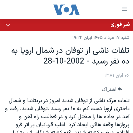
ینکهای
ابل
سترسی
خبر فوری
خانه
هش
شنبه ۱۷ مرداد ۱۴۰۵ ایران ۱۹:۲۲
نسخه سبک وب‌سایت
ه
تلفات ناشی از توفان در شمال اروپا به
حتوای
موضوع ها
ده نفر رسيد - 2002-10-28
صلی
برنامه های تلویزیونی
ایران
هش
جدول برنامه ها
ه
۰۶ آبان ۱۳۸۱
آمریکا
فحه
صفحه‌های ویژه
جهان
اشتراک
صلی
فرکانس‌های صدای آمریکا
ورزشی
جام جهانی ۲۰۲۶
هش
تلفات مرگ ناشی از توفان شديد امروز در بريتانيا و شمال
پخش رادیویی
ه
گزیده‌ها
عملیات خشم حماسی
باختری اروپا دست کم به ۱۰ نفر رسيد .توفان شديد، رفت و
ستجو
آمد در جاده ها را مختل کرد و در فعاليت راه آهن و
۲۵۰سالگی آمریکا
ویژه برنامه‌ها
یادگیری زبان انگلیسی
پروازها وقفه هائی ايجاد کرد. اغلب قربانيان بر اثر فرو
ویدیوها
بایگانی برنامه‌های تلویزیونی
افتادن درخت کشته شدند. ۶نفرکشته شدگان از بريتانيا،