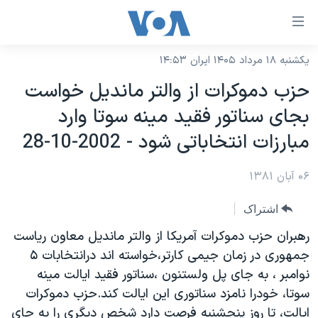
ینکهای
ابل
سترسی
یکشنبه ۱۸ مرداد ۱۴۰۵ ایران ۱۴:۵۳
خانه
هش
حزب دموکرات از والتر مانديل خواست
نسخه سبک وب‌سایت
ه
بجای سناتور فقيد مينه سوتا وارد
حتوای
موضوع ها
مبارزات انتخاباتی شود - 2002-10-28
صلی
برنامه های تلویزیونی
ایران
هش
۰۶ آبان ۱۳۸۱
جدول برنامه ها
ه
آمریکا
فحه
صفحه‌های ویژه
جهان
اشتراک
صلی
فرکانس‌های صدای آمریکا
ورزشی
جام جهانی ۲۰۲۶
رهبران حزب دموکرات آمريکا از والتر مانديل معاون رياست
هش
پخش رادیویی
جمهوری در زمان جيمی کارتر،خواسته اند درانتخابات ۵
ه
گزیده‌ها
عملیات خشم حماسی
نوامبر ، به جای پل ولستنون ،سناتور فقيد ايالت مينه
ستجو
۲۵۰سالگی آمریکا
ویژه برنامه‌ها
یادگیری زبان انگلیسی
سوتا، خودرا نامزد سناتوری اين ايالت کند.حزب دموکرات
ویدیوها
بایگانی برنامه‌های تلویزیونی
ايالت، تا روز پنجشنبه فرصت دارد شخص ديگری را به جای