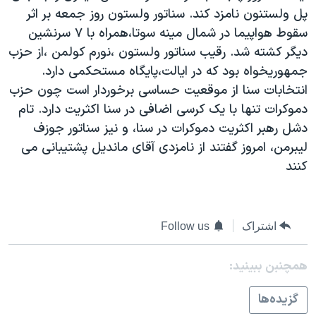
پل ولستنون نامزد کند. سناتور ولستون روز جمعه بر اثر
دنبال کنید
مستندها
فرهنگ و زندگی
سقوط هواپيما در شمال مينه سوتا،همراه با ۷ سرنشين
حقوق شهروندی
انتخابات ریاست جمهوری آمریکا ۲۰۲۴
ديگر کشته شد. رقيب سناتور ولستون ،نورم کولمن ،از حزب
اقتصادی
حمله جمهوری اسلامی به اسرائیل
جمهوريخواه بود که در ايالت،پايگاه مستحکمی دارد.
انتخابات سنا از موقعيت حساسی برخوردار است چون حزب
رمز مهسا
علم و فناوری
زبانهای مختلف
دموکرات تنها با يک کرسی اضافی در سنا اکثريت دارد. تام
اسرائیل در جنگ
ورزش زنان در ایران
دشل رهبر اکثريت دموکرات در سنا، و نيز سناتور جوزف
گالری عکس
اعتراضات زن، زندگی، آزادی
ليبرمن، امروز گفتند از نامزدی آقای مانديل پشتيبانی می
کنند
آرشیو پخش زنده
مجموعه مستندهای دادخواهی
تریبونال مردمی آبان ۹۸
دادگاه حمید نوری
اشتراک
Follow us
چهل سال گروگان‌گیری
همچنبن ببینید:
قانون شفافیت دارائی کادر رهبری ایران
اعتراضات مردمی آبان ۹۸
گزيده‌ها