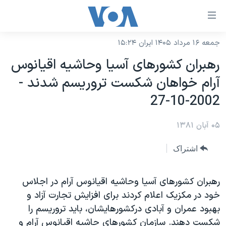
ینکهای
ابل
سترسی
جمعه ۱۶ مرداد ۱۴۰۵ ایران ۱۵:۲۴
خانه
هش
رهبران کشورهای آسيا وحاشيه اقيانوس
نسخه سبک وب‌سایت
ه
آرام خواهان شکست تروريسم شدند -
حتوای
موضوع ها
2002-10-27
صلی
برنامه های تلویزیونی
ایران
هش
۰۵ آبان ۱۳۸۱
جدول برنامه ها
ه
آمریکا
فحه
صفحه‌های ویژه
جهان
اشتراک
صلی
فرکانس‌های صدای آمریکا
ورزشی
جام جهانی ۲۰۲۶
هش
پخش رادیویی
رهبران کشورهای آسيا وحاشيه اقيانوس آرام در اجلاس
ه
گزیده‌ها
عملیات خشم حماسی
خود در مکزيک اعلام کردند برای افزايش تجارت آزاد و
ستجو
۲۵۰سالگی آمریکا
ویژه برنامه‌ها
یادگیری زبان انگلیسی
بهبود عمران و آبادی درکشورهايشان، بايد تروريسم را
ویدیوها
بایگانی برنامه‌های تلویزیونی
شکست دهند. سازمان کشورهای حاشيه اقيانوس آرام و