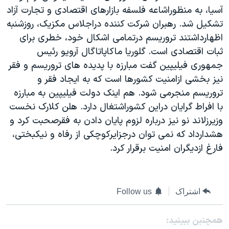
آسيا، به منظوراشاعه فلسفه بازارهای اقتصادی و تجارت آزاد
دنبال کنید
مستندها
فرهنگ و زندگی
تشکيل شد. رهبران شرکت کننده دراجلاس مکزيک، روزشنبه
حقوق شهروندی
انتخابات ریاست جمهوری آمریکا ۲۰۲۴
اظهارداشتند تروريسم درتمامی اشکال خود، خطری برای
اقتصادی
حمله جمهوری اسلامی به اسرائیل
ثبات اقتصادی است. گلوريا ماکاپاتاگال آرويو رئيس
جمهوری فيليپين گفت مبارزه با پديده های تروريسم و فقر
رمز مهسا
علم و فناوری
زبانهای مختلف
نيز بخشی ازامنيت کشورها است که به ايجاد فقر و
اسرائیل در جنگ
ورزش زنان در ایران
تروريسم منجرمی شود. هم اينک دولت فيليپين به مبارزه
گالری عکس
اعتراضات زن، زندگی، آزادی
با افراط گرايان دراين کشوراشتغال دارد. هلن کلارک نخست
وزيرزلاند نو نيز درباره لزوم پايان دادن به فقرصحبت کرد و
آرشیو پخش زنده
مجموعه مستندهای دادخواهی
هشدارداد که نمی توان درجزايرکوچکی از رفاه و نيکبختی،
تریبونال مردمی آبان ۹۸
فارغ ازديگران امنيت برقرار کرد.
دادگاه حمید نوری
چهل سال گروگان‌گیری
اشتراک
Follow us
قانون شفافیت دارائی کادر رهبری ایران
اعتراضات مردمی آبان ۹۸
همچنبن ببینید: