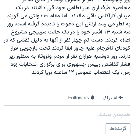
دنبال کنید
مستندها
فرهنگ و زندگی
محاصره طرفداران غير نظامی خود قرار داشتند در يک
ميدان کاراکاس باقی ماندند. اما مقامات دولتی می گويند
حقوق شهروندی
انتخابات ریاست جمهوری آمریکا ۲۰۲۴
به نظر می رسد ارتش اين دعوت را ناديده گرفته است. روز
اقتصادی
حمله جمهوری اسلامی به اسرائیل
سه شنبه ۱۴ افسر خود را در يک حالت سرپيچی مشروع
رمز مهسا
علم و فناوری
اعلام کردند. دست کم چهار نفر از آنها به دليل نقشی که در
زبانهای مختلف
کودتای نافرجام عليه چاوز ايفا کردند تحت بازجويی قرار
اسرائیل در جنگ
ورزش زنان در ایران
دارند. روز دوشنبه هزاران نفر از مردم ونزوئلا به منظور زير
گالری عکس
اعتراضات زن، زندگی، آزادی
فشار گذاشتن رييس جمهوری برای برگزاری انتخابات زود
آرشیو پخش زنده
مجموعه مستندهای دادخواهی
رس، يک اعتصاب عمومی ۱۲ ساعته برپا کردند.
تریبونال مردمی آبان ۹۸
دادگاه حمید نوری
اشتراک
Follow us
چهل سال گروگان‌گیری
قانون شفافیت دارائی کادر رهبری ایران
همچنبن ببینید:
اعتراضات مردمی آبان ۹۸
گزيده‌ها