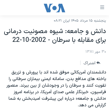
ینکهای
ابل
سترسی
پنجشنبه ۱۵ مرداد ۱۴۰۵ ایران ۰۸:۲۱
خانه
هش
دانش و جامعه: شيوه مصونيت درمانی
نسخه سبک وب‌سایت
ه
برای مقابله با سرطان - 2002-10-22
حتوای
موضوع ها
صلی
۳۰ مهر ۱۳۸۱
برنامه های تلویزیونی
ایران
هش
جدول برنامه ها
ه
آمریکا
اشتراک
فحه
صفحه‌های ویژه
جهان
دانشمندان آمريکائی موفق شده اند با پرورش و تزريق
صلی
فرکانس‌های صدای آمریکا
ياخته های مدافع بدن، سامانه ايمنی بيماران سرطانی را
ورزشی
جام جهانی ۲۰۲۶
هش
تقويت کنند و سرطان را در وجودشان از بين ببرند. منصور
پخش رادیویی
ه
گزیده‌ها
عملیات خشم حماسی
فراسيون، خبرنگار علمی صدای آمريکا، در برنامه امروز
ستجو
۲۵۰سالگی آمریکا
ویژه برنامه‌ها
»دانش و جامعه« درباره اين پيشرفت اميدبخش به شما
یادگیری زبان انگلیسی
گزارش می دهد.
ویدیوها
بایگانی برنامه‌های تلویزیونی