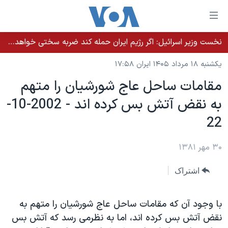
ینکهای
ابل
سترسی
نخست وزیر اسرائيل: اگر رژیم ایران حمله کند ضربه سختی خواهد خورد
خانه
هش
یکشنبه ۱۸ مرداد ۱۴۰۵ ایران ۱۷:۵۸
نسخه سبک وب‌سایت
ه
مقامات ساحل عاج شورشيان را متهم
حتوای
موضوع ها
به نقض آتش بس کرده اند - 2002-10-
صلی
برنامه های تلویزیونی
ایران
هش
22
جدول برنامه ها
ه
آمریکا
فحه
صفحه‌های ویژه
۳۰ مهر ۱۳۸۱
جهان
صلی
فرکانس‌های صدای آمریکا
ورزشی
جام جهانی ۲۰۲۶
هش
اشتراک
پخش رادیویی
ه
گزیده‌ها
عملیات خشم حماسی
ستجو
۲۵۰سالگی آمریکا
ویژه برنامه‌ها
با وجود آن که مقامات ساحل عاج شورشيان را متهم به
یادگیری زبان انگلیسی
نقض آتش بس کرده اند، اما به نظرمی رسد که آتش بس
ویدیوها
بایگانی برنامه‌های تلویزیونی