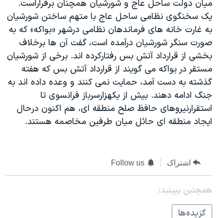
ميان دولت ساحل عاج و شورشيان همچنان برقراراست.
دنبال کنید
مستندها
فرهنگ و زندگی
يک سخنگوی نظامی ساحل عاج با متهم ساختن شورشيان
حقوق شهروندی
انتخابات ریاست جمهوری آمریکا ۲۰۲۴
به غارت خانه های فرماندهان نظامی درشهر «بواکه» که به
صورت سنگر شورشيان درآمده است، گفت آن ها برخلاف
اقتصادی
حمله جمهوری اسلامی به اسرائیل
بخشی از قرارداد آتش بس رفتارکرده اند. برخی از شورشيان
رمز مهسا
علم و فناوری
مستقر در بواکه می گويند از قرارداد آتش بس که هفته
زبانهای مختلف
اسرائیل در جنگ
ورزش زنان در ایران
گذشته به دست آمد، حمايت نمی کنند و وعده داده اند به
جنگ ادامه دهند. بيش از يکهزارسرباز فرانسوی تا
گالری عکس
اعتراضات زن، زندگی، آزادی
استقرارنيروهای حافظ صلح منطقه ای، هم اکنون درحال
آرشیو پخش زنده
مجموعه مستندهای دادخواهی
ايجاد منطقه ای حائل ميان طرفين مخاصمه هستند.
تریبونال مردمی آبان ۹۸
دادگاه حمید نوری
اشتراک
Follow us
چهل سال گروگان‌گیری
قانون شفافیت دارائی کادر رهبری ایران
همچنبن ببینید:
اعتراضات مردمی آبان ۹۸
گزيده‌ها