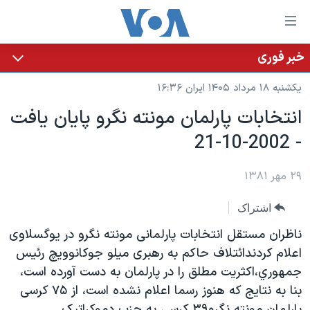
ینکهای
ابل
سترسی
خبر فوری
خانه
هش
یکشنبه ۱۸ مرداد ۱۴۰۵ ایران ۱۶:۳۶
نسخه سبک وب‌سایت
ه
انتخابات پارلمان مونته نگرو پايان يافت
حتوای
موضوع ها
- 2002-10-21
صلی
برنامه های تلویزیونی
ایران
هش
جدول برنامه ها
ه
۲۹ مهر ۱۳۸۱
آمریکا
فحه
صفحه‌های ویژه
جهان
اشتراک
صلی
فرکانس‌های صدای آمریکا
ورزشی
جام جهانی ۲۰۲۶
هش
ناظران مستقل انتخابات پارلمانی مونته نگرو در يوگسلاوی
پخش رادیویی
ه
گزیده‌ها
عملیات خشم حماسی
اعلام کردندائتلاف حاکم به رهبری ميلو جوکانوويچ رئيس
ستجو
جمهوري،اکثريت مطلق را در پارلمان به دست آورده است،
۲۵۰سالگی آمریکا
ویژه برنامه‌ها
یادگیری زبان انگلیسی
بنا به نتايج که هنوز رسما اعلام نشده است، از ۷۵ کرسی
ویدیوها
بایگانی برنامه‌های تلویزیونی
پارلمان مونته نگرو۳۹ کرسی به حزب دموکراتيک