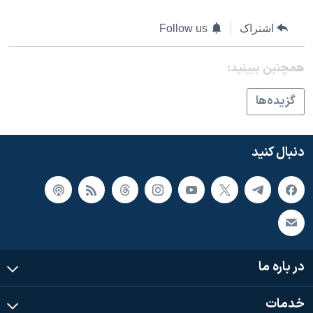
اسرائیل در جنگ
نرگس محمدی برنده جایزه نوبل صلح
اشتراک
Follow us
همایش محافظه‌کاران آمریکا «سی‌پک»
همچنبن ببینید:
صفحه‌های ویژه
گزيده‌ها
سفر پرزیدنت ترامپ به چین
دنبال کنید
در باره ما
خدمات