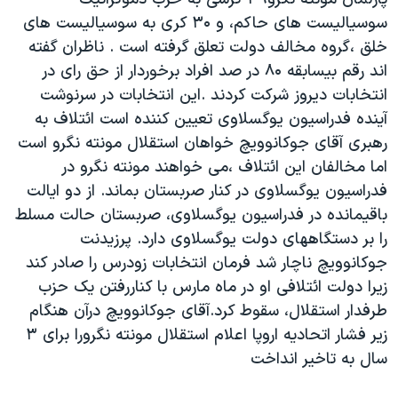
دنبال کنید
مستندها
فرهنگ و زندگی
سوسياليست های حاکم، و ۳۰ کری به سوسياليست های
خلق ،گروه مخالف دولت تعلق گرفته است . ناظران گفته
حقوق شهروندی
انتخابات ریاست جمهوری آمریکا ۲۰۲۴
اند رقم بيسابقه ۸۰ در صد افراد برخوردار از حق رای در
اقتصادی
حمله جمهوری اسلامی به اسرائیل
انتخابات ديروز شرکت کردند .اين انتخابات در سرنوشت
رمز مهسا
علم و فناوری
آينده فدراسيون يوگسلاوی تعيين کننده است ائتلاف به
زبانهای مختلف
رهبری آقای جوکانوويچ خواهان استقلال مونته نگرو است
اسرائیل در جنگ
ورزش زنان در ایران
اما مخالفان اين ائتلاف ،می خواهند مونته نگرو در
گالری عکس
اعتراضات زن، زندگی، آزادی
فدراسيون يوگسلاوی در کنار صربستان بماند. از دو ايالت
آرشیو پخش زنده
مجموعه مستندهای دادخواهی
باقيمانده در فدراسيون يوگسلاوی، صربستان حالت مسلط
را بر دستگاههای دولت يوگسلاوی دارد. پرزيدنت
تریبونال مردمی آبان ۹۸
جوکانوويچ ناچار شد فرمان انتخابات زودرس را صادر کند
دادگاه حمید نوری
زيرا دولت ائتلافی او در ماه مارس با کناررفتن يک حزب
چهل سال گروگان‌گیری
طرفدار استقلال، سقوط کرد.آقای جوکانوويچ درآن هنگام
زير فشار اتحاديه اروپا اعلام استقلال مونته نگرورا برای ۳
قانون شفافیت دارائی کادر رهبری ایران
سال به تاخير انداخت
اعتراضات مردمی آبان ۹۸