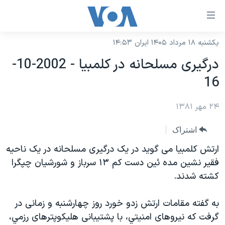
ینکهای
ابل
سترسی
یکشنبه ۱۸ مرداد ۱۴۰۵ ایران ۱۴:۵۳
خانه
هش
درگيری مسلحانه در کلمبيا - 2002-10-
نسخه سبک وب‌سایت
ه
16
حتوای
موضوع ها
صلی
۲۴ مهر ۱۳۸۱
برنامه های تلویزیونی
ایران
هش
جدول برنامه ها
ه
آمریکا
اشتراک
فحه
صفحه‌های ویژه
جهان
ارتش کلمبيا می گويد در يک درگيری مسلحانه در يک ناحيه
صلی
فرکانس‌های صدای آمریکا
فقير نشين مده ئين دست کم ۱۳ سرباز و شورشيان چپگرا
ورزشی
جام جهانی ۲۰۲۶
هش
کشته شدند.
پخش رادیویی
ه
گزیده‌ها
عملیات خشم حماسی
ستجو
۲۵۰سالگی آمریکا
ویژه برنامه‌ها
به گفته مقامات ارتش زدو خورد روز چهارشنبه و زمانی در
یادگیری زبان انگلیسی
گرفت که نيروهای امنيتي، با پشتيبانی هليکوپترهای رزمي،
ویدیوها
بایگانی برنامه‌های تلویزیونی