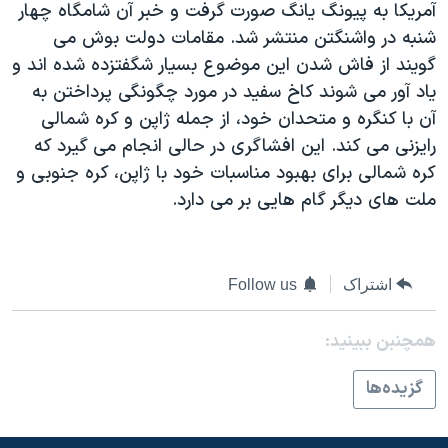
آمريکا به پيونگ يانگ صورت گرفت و خبر آن شامگاه چهار
دنبال کنید
مستندها
فرهنگ و زندگی
شنبه در واشنگتن منتشر شد. مقامات دولت بوش می
حقوق شهروندی
انتخابات ریاست جمهوری آمریکا ۲۰۲۴
گويند از فاش شدن اين موضوع بسيار شگفتزده شده اند و
ياد آور می شوند کاخ سفيد در مورد چگونگی پرداختن به
اقتصادی
حمله جمهوری اسلامی به اسرائیل
آن با کنگره و متحدان خود، از جمله ژاپن و کره شمالی
رمز مهسا
علم و فناوری
رايزنی می کند. اين افشاگری در حالی انجام می گيرد که
زبانهای مختلف
اسرائیل در جنگ
ورزش زنان در ایران
کره شمالی برای بهبود مناسبات خود با ژاپن، کره جنوبی و
ملت های ديگر گام هايی بر می دارد.
گالری عکس
اعتراضات زن، زندگی، آزادی
آرشیو پخش زنده
مجموعه مستندهای دادخواهی
تریبونال مردمی آبان ۹۸
اشتراک
Follow us
دادگاه حمید نوری
همچنبن ببینید:
چهل سال گروگان‌گیری
قانون شفافیت دارائی کادر رهبری ایران
گزيده‌ها
اعتراضات مردمی آبان ۹۸