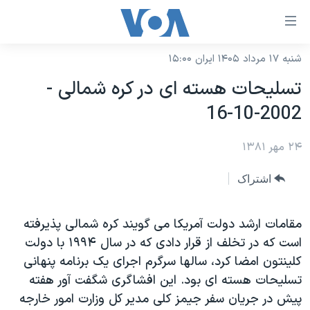
ینکهای
ابل
سترسی
شنبه ۱۷ مرداد ۱۴۰۵ ایران ۱۵:۰۰
خانه
هش
تسليحات هسته ای در کره شمالی -
نسخه سبک وب‌سایت
ه
2002-10-16
حتوای
موضوع ها
صلی
۲۴ مهر ۱۳۸۱
برنامه های تلویزیونی
ایران
هش
جدول برنامه ها
ه
آمریکا
اشتراک
فحه
صفحه‌های ویژه
جهان
صلی
فرکانس‌های صدای آمریکا
مقامات ارشد دولت آمريکا می گويند کره شمالی پذيرفته
ورزشی
جام جهانی ۲۰۲۶
هش
است که در تخلف از قرار دادی که در سال ۱۹۹۴ با دولت
پخش رادیویی
ه
گزیده‌ها
عملیات خشم حماسی
کلينتون امضا کرد، سالها سرگرم اجرای يک برنامه پنهانی
ستجو
۲۵۰سالگی آمریکا
ویژه برنامه‌ها
تسليحات هسته ای بود. اين افشاگری شگفت آور هفته
یادگیری زبان انگلیسی
پيش در جريان سفر جيمز کلی مدير کل وزارت امور خارجه
ویدیوها
بایگانی برنامه‌های تلویزیونی