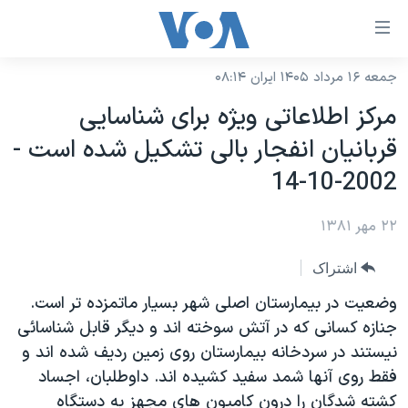
ینکهای
ابل
سترسی
جمعه ۱۶ مرداد ۱۴۰۵ ایران ۰۸:۱۴
خانه
هش
مرکز اطلاعاتی ويژه برای شناسايی
نسخه سبک وب‌سایت
ه
قربانيان انفجار بالی تشکيل شده است -
حتوای
موضوع ها
2002-10-14
صلی
برنامه های تلویزیونی
ایران
هش
۲۲ مهر ۱۳۸۱
جدول برنامه ها
ه
آمریکا
فحه
صفحه‌های ویژه
جهان
اشتراک
صلی
فرکانس‌های صدای آمریکا
ورزشی
جام جهانی ۲۰۲۶
وضعيت در بيمارستان اصلی شهر بسيار ماتمزده تر است.
هش
پخش رادیویی
جنازه کسانی که در آتش سوخته اند و ديگر قابل شناسائی
ه
گزیده‌ها
عملیات خشم حماسی
نيستند در سردخانه بيمارستان روی زمين رديف شده اند و
ستجو
۲۵۰سالگی آمریکا
ویژه برنامه‌ها
یادگیری زبان انگلیسی
فقط روی آنها شمد سفيد کشيده اند. داوطلبان، اجساد
ویدیوها
بایگانی برنامه‌های تلویزیونی
کشته شدگان را درون کاميون های مجهز به دستگاه