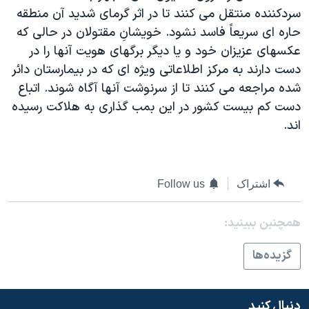
سردکننده منتقل می کنند تا در اثر گرمای شديد آن منطقه
دنبال کنید
مستندها
فرهنگ و زندگی
حاره ای سريعاً فاسد نشود. خويشانِ مقتولان در حالی که
حقوق شهروندی
انتخابات ریاست جمهوری آمریکا ۲۰۲۴
عکسهای عزيزان خود و يا ديگر برگهای هويت آنها را در
اقتصادی
حمله جمهوری اسلامی به اسرائیل
دست دارند به مرکز اطلاعاتی ويژه ای که در بيمارستان دائر
شده مراجعه می کنند تا از سرنوشت آنها آگاه شوند. اتباع
رمز مهسا
علم و فناوری
زبانهای مختلف
دست کم بيست کشور در اين بمب گذاری به هلاکت رسيده
اسرائیل در جنگ
ورزش زنان در ایران
اند.
گالری عکس
اعتراضات زن، زندگی، آزادی
آرشیو پخش زنده
مجموعه مستندهای دادخواهی
اشتراک
Follow us
تریبونال مردمی آبان ۹۸
دادگاه حمید نوری
همچنبن ببینید:
چهل سال گروگان‌گیری
گزيده‌ها
قانون شفافیت دارائی کادر رهبری ایران
اعتراضات مردمی آبان ۹۸
دنبال کنید