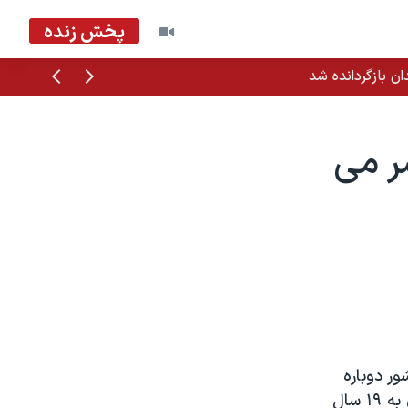
پخش زنده
قبلی
بعدی
ان بازگردانده شد
ر می
ر دوباره
تسخير کردند، دولت می گويد مذاکرات صلح با شورشيان را با هدف پايان دادن به ۱۹ سال