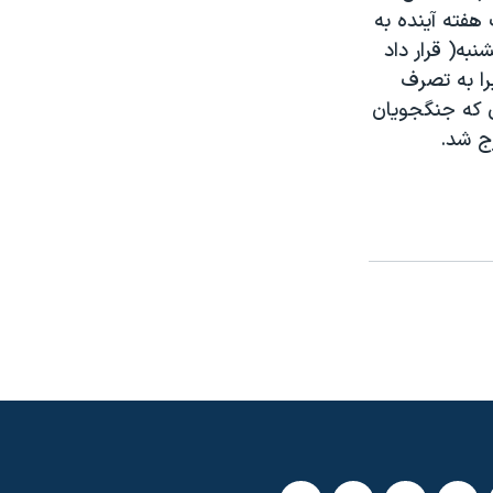
فته آينده به
به( قرار داد
را به تصرف
 که جنگجويان
ج شد.