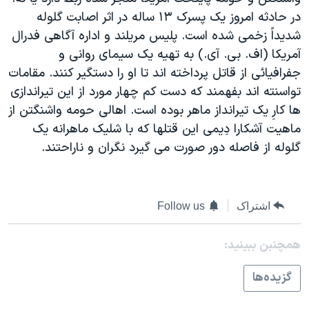
دنبال کنید
مستندها
فرهنگ و زندگی
در حادثه امروز يک پسرک ۱۳ ساله در اثر اصابت گلوله
شديداً زخمی شده است. پليس مريلند و اداره آگاهی فدرال
حقوق شهروندی
انتخابات ریاست جمهوری آمریکا ۲۰۲۴
آمريکا (اف. بی. آی.) به تهيه يک سيمای روانی و
اقتصادی
حمله جمهوری اسلامی به اسرائیل
جفرافيائی از قاتل پرداخته اند تا او را دستگير کنند. مقامات
رمز مهسا
علم و فناوری
تواسنته اند بفهمند که دست کم چهار مورد از اين تيراندازی
زبانهای مختلف
ها کارِ يک تيرانداز ماهر بوده است. اهالی حومه واشنگتن از
اسرائیل در جنگ
ورزش زنان در ایران
ماهيت آشکارا دِيمی اين قتلها که با شليک ماهرانه يک
گالری عکس
اعتراضات زن، زندگی، آزادی
گلوله از فاصله دور صورت می گيرد نگران و ناراحتند.
آرشیو پخش زنده
مجموعه مستندهای دادخواهی
تریبونال مردمی آبان ۹۸
اشتراک
Follow us
دادگاه حمید نوری
چهل سال گروگان‌گیری
همچنبن ببینید:
قانون شفافیت دارائی کادر رهبری ایران
گزيده‌ها
اعتراضات مردمی آبان ۹۸